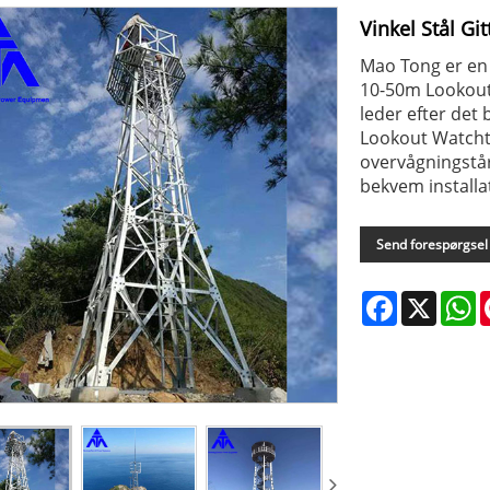
Vinkel Stål G
Mao Tong er en 
10-50m Lookout
leder efter det
Lookout Watchto
overvågningstår
bekvem installa
Send forespørgsel
Facebook
X
W