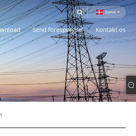
Dansk
wnload
Send forespørgsel
Kontakt os
n