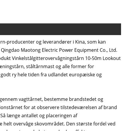
årn-producenter og leverandører i Kina, som kan
. Qingdao Maotong Electric Power Equipment Co., Ltd.
produkt Vinkelstålgitterovervågningstårn 10-50m Lookout
ningstårn, ståltårnmast og alle former for
 godt ry hele tiden fra udlandet europæiske og
de gennem vagttårnet, bestemme brandstedet og
stårnet for at observere tilstedeværelsen af ​​brand
Så længe antallet og placeringen af ​​
ne ​​helt overvåge skovområdet. Den største fordel ved