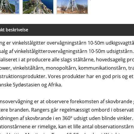
kt beskrivelse
g er vinkelstålgitter overvågningstårn 10-50m udkigsvagtt
alg af vinkelstålgitterovervågningstårn 10-50m udsigtstårn
ialiseret i at producere alle slags ståltårne, hovedsagelig 
wer, vinkelståltårn, monopoltårn, kommunikationstårn, træ
struktionsprodukter. Vores produkter har en god pris og et
nske Sydøstasien og Afrika.
nsovervågning er at observere forekomsten af ​​skovbran
ere branden. Rangers går regelmæssigt ombord i observation
dningen af ​​skovbrande i en 360° udsigt uden blinde vinkler. 
tionstårnene er rimelige, kan et lille antal observationstår