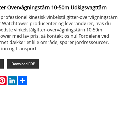
itter Overvågningstårn 10-50m Udkigsvagttårn
professionel kinesisk vinkelstålgitter-overvågningstårn
 Watchtower-producenter og leverandører, hvis du
 bedste vinkelstålgitter-overvågningstårn 10-50m
wer med lav pris, så kontakt os nu! Fordelene ved
net dækker et lille område, sparer jordressourcer,
tion og transport.
Download PDF
hatsApp
Pinterest
LinkedIn
Share