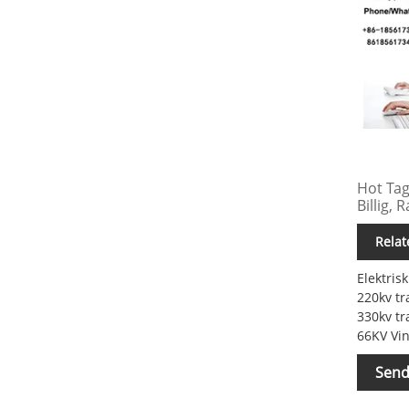
Hot Tag
Billig,
Relat
Elektris
220kv tr
330kv tr
66KV Vin
Send