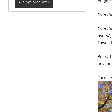
Angle S
Alle nye produkter
Overvåg
Overvåg
overvåg
Tower 1
Beskytt
anvende
Fordele