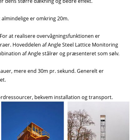
r dens større dækning og bedre effekt.
 almindelige er omkring 20m.
For at realisere overvågningsfunktionen er
aer. Hoveddelen af ​​Angle Steel Lattice Monitoring
ination af Angle stålrør og præsenteret som sølv.
eauer, mere end 30m pr. sekund. Generelt er
et.
ordressourcer, bekvem installation og transport.