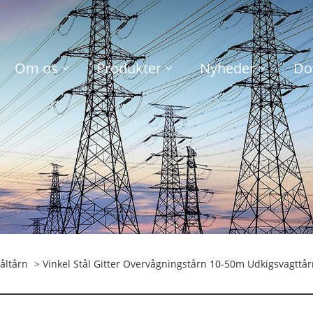
Om os
Produkter
Nyheder
Do
åltårn
> Vinkel Stål Gitter Overvågningstårn 10-50m Udkigsvagttår