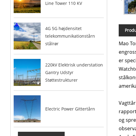
Line Tower 110 KV
4G 5G højdensitet
Produ
telekommunikationstårn
Mao Ton
stålrør
engross
er spec
220kV Elektrisk understation
Watchto
Gantry Udstyr
stålkon
Støttestrukturer
amerika
Vagttår
Electric Power Gittertårn
rapport
og spre
observa