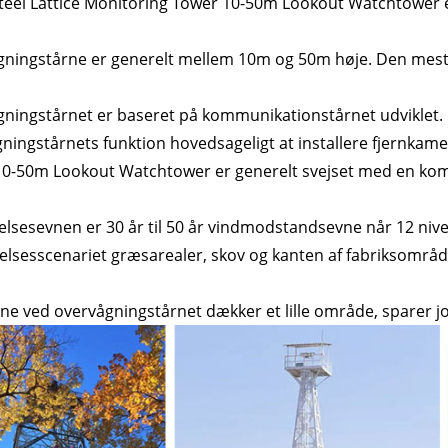
teel Lattice Monitoring Tower 10-50m Lookout Watchtower e
ningstårne ​​er generelt mellem 10m og 50m høje. Den mest
ningstårnet er baseret på kommunikationstårnet udviklet. 
ningstårnets funktion hovedsageligt at installere fjernkamer
0-50m Lookout Watchtower er generelt svejset med en komb
elsesevnen er 30 år til 50 år vindmodstandsevne når 12 niv
lsesscenariet græsarealer, skov og kanten af ​​fabriksområd
ne ved overvågningstårnet dækker et lille område, sparer j