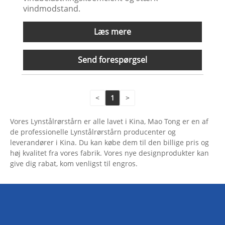
vindmodstand.
Læs mere
Send forespørgsel
<
1
>
Vores Lynstålrørstårn er alle lavet i Kina, Mao Tong er en af ​​
de professionelle Lynstålrørstårn producenter og
leverandører i Kina. Du kan købe dem til den billige pris og
høj kvalitet fra vores fabrik. Vores nye designprodukter kan
give dig rabat, kom venligst til engros.