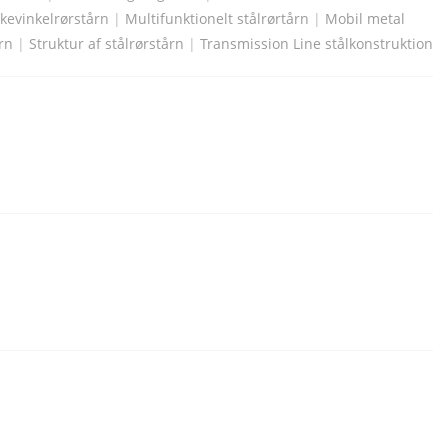
rkevinkelrørstårn
|
Multifunktionelt stålrørtårn
|
Mobil metal
rn
|
Struktur af stålrørstårn
|
Transmission Line stålkonstruktion