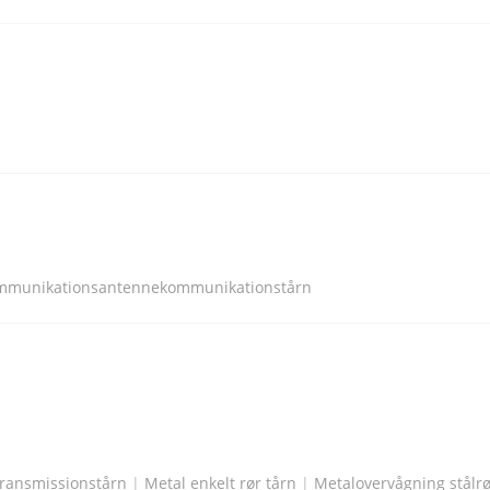
kommunikationsantennekommunikationstårn
transmissionstårn
|
Metal enkelt rør tårn
|
Metalovervågning stålrø