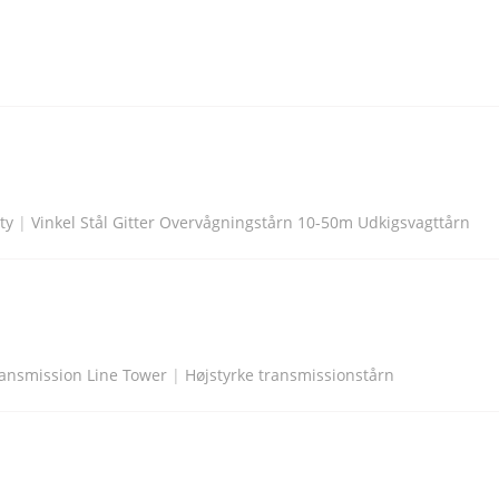
ty
|
Vinkel Stål Gitter Overvågningstårn 10-50m Udkigsvagttårn
ransmission Line Tower
|
Højstyrke transmissionstårn