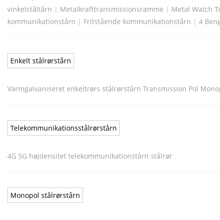
vinkelståltårn
|
Metalkrafttransmissionsramme
|
Metal Watch T
kommunikationstårn
|
Fritstående kommunikationstårn
|
4 Beng
Enkelt stålrørstårn
Varmgalvaniseret enkeltrørs stålrørstårn Transmission Pol Mon
Telekommunikationsstålrørstårn
4G 5G højdensitet telekommunikationstårn stålrør
Monopol stålrørstårn