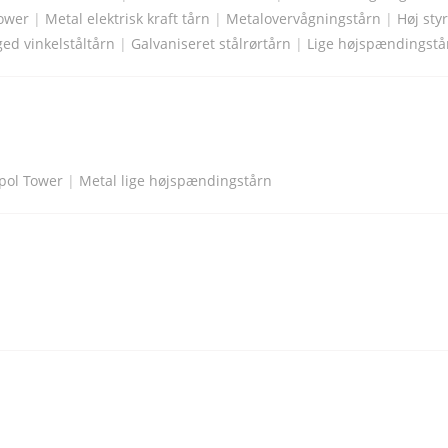
ower
|
Metal elektrisk kraft tårn
|
Metalovervågningstårn
|
Høj sty
ed vinkelståltårn
|
Galvaniseret stålrørtårn
|
Lige højspændingstå
opol Tower
|
Metal lige højspændingstårn