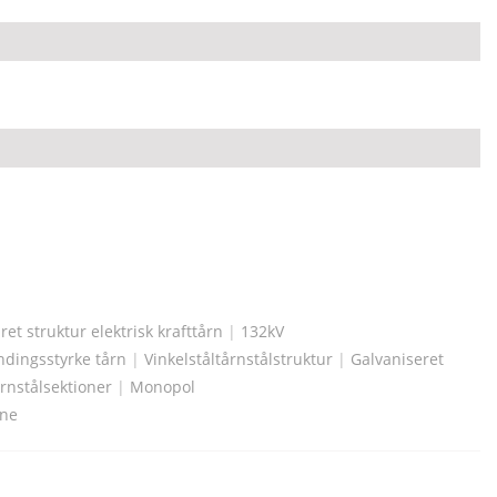
ret struktur elektrisk krafttårn
|
132kV
dingsstyrke tårn
|
Vinkelståltårnstålstruktur
|
Galvaniseret
årnstålsektioner
|
Monopol
rne