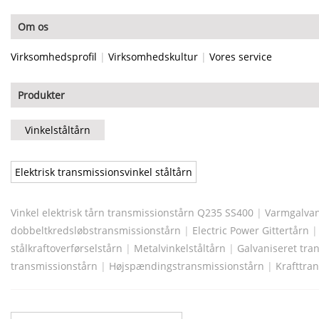
Om os
Virksomhedsprofil
|
Virksomhedskultur
|
Vores service
Produkter
Vinkelståltårn
Elektrisk transmissionsvinkel ståltårn
Vinkel elektrisk tårn transmissionstårn Q235 SS400
|
Varmgalvani
dobbeltkredsløbstransmissionstårn
|
Electric Power Gittertårn
stålkraftoverførselstårn
|
Metalvinkelståltårn
|
Galvaniseret tra
transmissionstårn
|
Højspændingstransmissionstårn
|
Krafttran