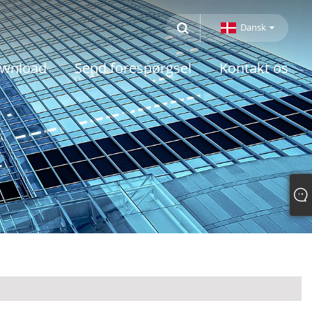
Dansk
wnload
Send forespørgsel
Kontakt os