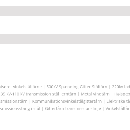
seret vinkelståltårne
|
500kV Spænding Gitter Ståltårn
|
220kv lod
|
35 kV-110 kV transmission stål jerntårn
|
Metal vindtårn
|
Højspæn
nsmissionstårn
|
Kommunikationsvinkelstålgittertårn
|
Elektriske t
smissionsstang i stål
|
Gittertårn transmissionslinje
|
Vinkelståltå