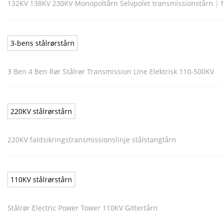
132KV 138KV 230KV Monopoltårn Selvpolet transmissionstårn
|
3-bens stålrørstårn
3 Ben 4 Ben Rør Stålrør Transmission Line Elektrisk 110-500KV
220KV stålrørstårn
220KV faldsikringstransmissionslinje stålstangtårn
110KV stålrørstårn
Stålrør Electric Power Tower 110KV Gittertårn