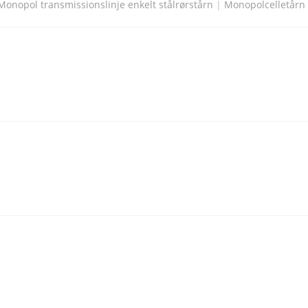
Monopol transmissionslinje enkelt stålrørstårn
|
Monopolcelletårn