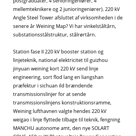
postgraduater, 4 senioringeniører, 4
mellemteknikere og 2 junioringeniører). 220 kV
Angle Steel Tower afsluttet af virksomheden i de
senere år Weining Map? Vi har vinkelståltårn,
substationsstålstruktur, stålrørtårn.
Station fase II 220 kV booster station og
linjeteknik, national elektricitet til guizhou
jinyuan weining kort 220 kV send linje
engineering, sort flod lang en liangshan
præfektur i sichuan ild brændende
transmissionslinjer for at sende
transmissionslinjens konstruktionsramme,
Weining lufthavnen valgte hendes 220 kV
weigao i linje flyttede tilbage til teknik, fengning
MANCHU autonome amt, den nye SOLART