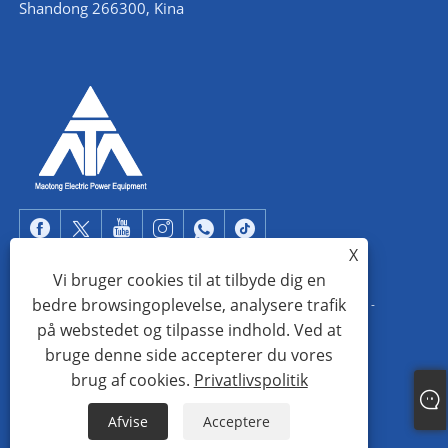
Shandong 266300, Kina
X
Vi bruger cookies til at tilbyde dig en
bedre browsingoplevelse, analysere trafik
Copyright © 2022 Qingdao Maotong Power Equipment Co., Ltd. -
på webstedet og tilpasse indhold. Ved at
Vinkelståltårn, understation stålkonstruktion, stålrørstårn - Alle
bruge denne side accepterer du vores
rettigheder forbeholdes.
brug af cookies.
Privatlivspolitik
Links
Sitemap
RSS
XML
Privatlivspolitik
Afvise
Acceptere