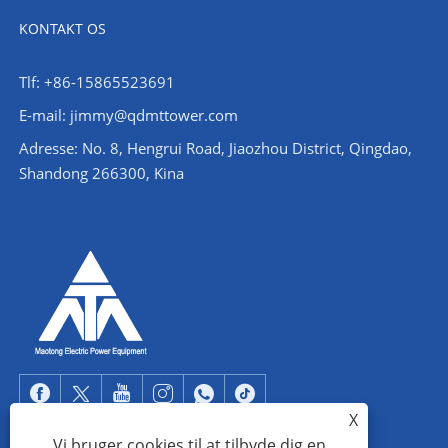
KONTAKT OS
Tlf: +86-15865523691
E-mail: jimmy@qdmttower.com
Adresse: No. 8, Hengrui Road, Jiaozhou District, Qingdao,
Shandong 266300, Kina
X
Vi bruger cookies til at tilbyde dig en