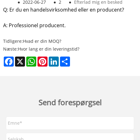
●
2022-06-27
●
2
●
Efterlad mig en besked
Q: Er du en handelsvirksomhed eller en producent?
A: Professionel producent.
Tidligere:
Hvad er din MOQ?
Næste:
Hvor lang er din leveringstid?
Facebook
X
WhatsApp
Pinterest
LinkedIn
Share
Send forespørgsel