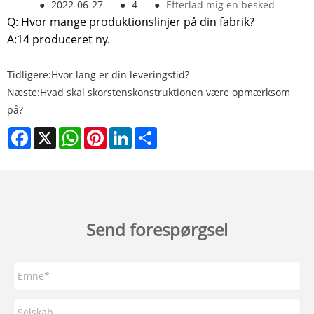
●
2022-06-27
●
4
●
Efterlad mig en besked
Q: Hvor mange produktionslinjer på din fabrik?
A:14 produceret ny.
Tidligere:
Hvor lang er din leveringstid?
Næste:
Hvad skal skorstenskonstruktionen være opmærksom
på?
Facebook
X
WhatsApp
Pinterest
LinkedIn
Share
Send forespørgsel