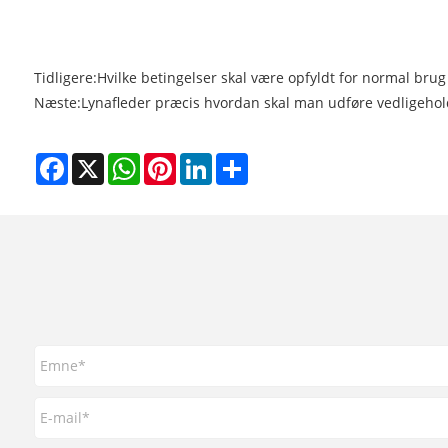
Tidligere:
Hvilke betingelser skal være opfyldt for normal brug 
Næste:
Lynafleder præcis hvordan skal man udføre vedligehol
Facebook
X
WhatsApp
Pinterest
LinkedIn
Share