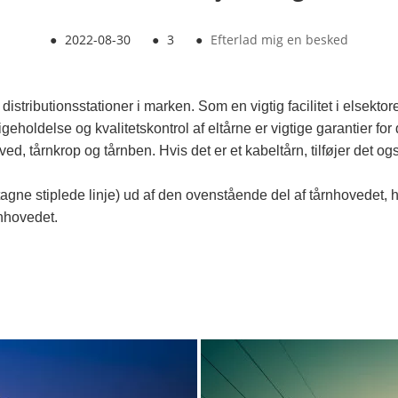
●
2022-08-30
●
3
●
Efterlad mig en besked
istributionsstationer i marken. Som en vigtig facilitet i elsektor
igeholdelse og kvalitetskontrol af eltårne ​​er vigtige garantier fo
d, tårnkrop og tårnben. Hvis det er et kabeltårn, tilføjer det og
entagne stiplede linje) ud af den ovenstående del af tårnhovedet,
nhovedet.