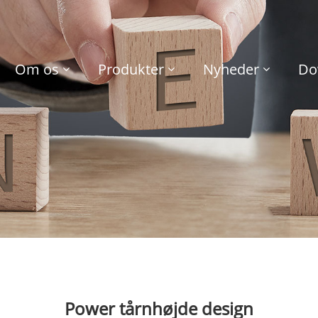
Om os
Produkter
Nyheder
Do
Power tårnhøjde design