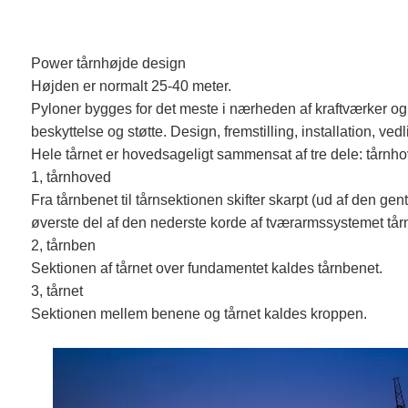
Power tårnhøjde design
Højden er normalt 25-40 meter.
Pyloner bygges for det meste i nærheden af ​​kraftværker og d
beskyttelse og støtte. Design, fremstilling, installation, vedl
Hele tårnet er hovedsageligt sammensat af tre dele: tårnhove
1, tårnhoved
Fra tårnbenet til tårnsektionen skifter skarpt (ud af den g
øverste del af den nederste korde af tværarmssystemet tår
2, tårnben
Sektionen af ​​tårnet over fundamentet kaldes tårnbenet.
3, tårnet
Sektionen mellem benene og tårnet kaldes kroppen.