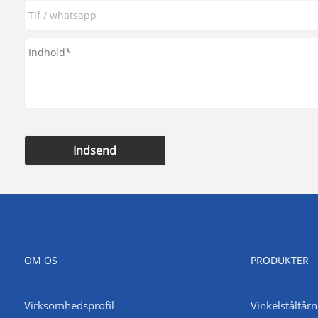
Indsend
OM OS
PRODUKTER
Virksomhedsprofil
Vinkelståltårn