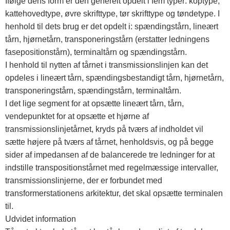
Ifølge dens form er den generelt opdelt i fem typer: koptype,
kattehovedtype, øvre skrifttype, tør skrifttype og tøndetype. I
henhold til dets brug er det opdelt i: spændingstårn, lineært
tårn, hjørnetårn, transponeringstårn (erstatter ledningens
fasepositionstårn), terminaltårn og spændingstårn.
I henhold til nytten af ​​tårnet i transmissionslinjen kan det
opdeles i lineært tårn, spændingsbestandigt tårn, hjørnetårn,
transponeringstårn, spændingstårn, terminaltårn.
I det lige segment for at opsætte lineært tårn, tårn,
vendepunktet for at opsætte et hjørne af
transmissionslinjetårnet, kryds på tværs af indholdet vil
sætte højere på tværs af tårnet, henholdsvis, og på begge
sider af impedansen af ​​de balancerede tre ledninger for at
indstille transpositionstårnet med regelmæssige intervaller,
transmissionslinjerne, der er forbundet med
transformerstationens arkitektur, det skal opsætte terminalen
til.
Udvidet information