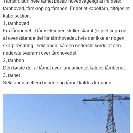
Tårnstruktur: hele tårnet består hovedsageligt af tre dele:
tårnhoved, tårnkrop og tårnben. Er det et kabeltårn, tilføjes et
kabelsektion.
1, tårnhoved
Fra tårnbenet til tårnsektionen skifter skarpt (stiplet linje) ud
af ovenstående del for tårnhovedet, hvis der ikke er nogen
skarp ændring i sektionen, så den nederste korde af den
nederste tværarm over tårnhovedet.
2, tårnben
Den første del af tårnet over fundamentet kaldes tårnbenet
3, tårnet
Sektionen mellem benene og tårnet kaldes kroppen