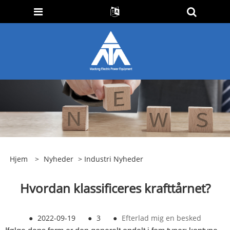
Hjem
>
Nyheder
>
Industri Nyheder
Hvordan klassificeres krafttårnet?
●
2022-09-19
●
3
●
Efterlad mig en besked