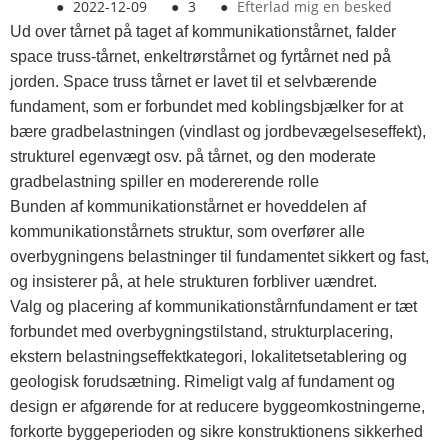
●
2022-12-09
●
3
●
Efterlad mig en besked
Ud over tårnet på taget af kommunikationstårnet, falder
space truss-tårnet, enkeltrørstårnet og fyrtårnet ned på
jorden. Space truss tårnet er lavet til et selvbærende
fundament, som er forbundet med koblingsbjælker for at
bære gradbelastningen (vindlast og jordbevægelseseffekt),
strukturel egenvægt osv. på tårnet, og den moderate
gradbelastning spiller en modererende rolle
Bunden af ​​kommunikationstårnet er hoveddelen af ​​
kommunikationstårnets struktur, som overfører alle
overbygningens belastninger til fundamentet sikkert og fast,
og insisterer på, at hele strukturen forbliver uændret.
Valg og placering af kommunikationstårnfundament er tæt
forbundet med overbygningstilstand, strukturplacering,
ekstern belastningseffektkategori, lokalitetsetablering og
geologisk forudsætning. Rimeligt valg af fundament og
design er afgørende for at reducere byggeomkostningerne,
forkorte byggeperioden og sikre konstruktionens sikkerhed