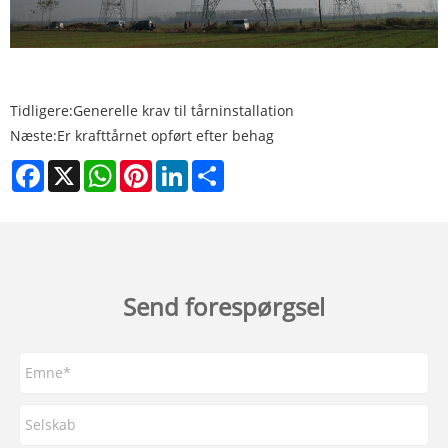
Tidligere:
Generelle krav til tårninstallation
Næste:
Er krafttårnet opført efter behag
Facebook
X
WhatsApp
Pinterest
LinkedIn
Share
Send forespørgsel