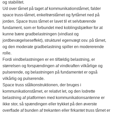
og stabilitet.
Ud over tårnet på taget af kommunikationstårnet, falder
space truss-tårnet, enkeltrørstårnet og fyrtårnet ned på
jorden. Space truss tårnet er lavet til et selvbærende
fundament, som er forbundet med koblingsbjælker for at
kunne bære gradbelastningen (vindlast og
jordbevægelseseffekt), strukturel egenvægt osv. på tårnet,
og den moderate gradbelastning spiller en modererende
rolle.
Fordi vindbelastningen er en tilfældig belastning, er
størrelsen og forspændingen af ​​vindkraften vilkårlige og
pulserende, og belastningen på fundamentet er også
vilkårlig og pulserende.
Space truss stålkonstruktionen, der bruges i
kommunikationstårnet, er relativt let, og den lodrette
belastning af platformen med kommunikationsantenne er
ikke stor, så spændingen eller trykket på den øverste
overflade af bunden af ​​trekanten eller firkantet truss tårnet er