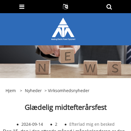
Hjem
>
Nyheder
>
Virksomhedsnyheder
Glædelig midtefterårsfest
●
2024-09-14
●
2
●
Efterlad mig en besked