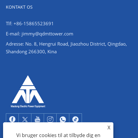
KONTAKT OS
Tlf: +86-15865523691
E-mail: jimmy@qdmttower.com
Adresse: No. 8, Hengrui Road, Jiaozhou District, Qingdao,
Shandong 266300, Kina
X
Vi bruger cookies til at tilbyde dig en