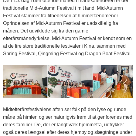
Den 15. dag i den ottende måned i månekalenderen er den
traditionelle Mid-Autumn Festival i mit land. Mid-Autumn
Festival stammer fra tilbedelsen af ​​himmelfænomener.
Oprindelsen af ​​Mid-Autumn Festival er uadskillelig fra
månen. Det udviklede sig fra den gamle
efterårsmånedyrkelse. Mid-Autumn Festival er kendt som en
af ​​de fire store traditionelle festivaler i Kina, sammen med
Spring Festival, Qingming Festival og Dragon Boat Festival.
Midtefterårsfestivalens aften ser folk på den lyse og runde
måne på himlen og ser naturligvis frem til at genforenes med
deres familier. De, der er langt væk hjemmefra, udtrykker
også deres længsel efter deres hjemby og slægtninge under