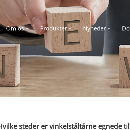
Om os
Produkter
Nyheder
Do
Hvilke steder er vinkelståltårne ​​egnede til