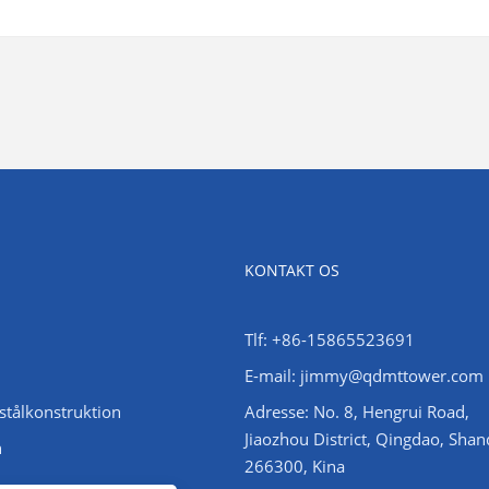
KONTAKT OS
Tlf: +86-15865523691
E-mail: jimmy@qdmttower.com
stålkonstruktion
Adresse: No. 8, Hengrui Road,
Jiaozhou District, Qingdao, Sha
n
266300, Kina