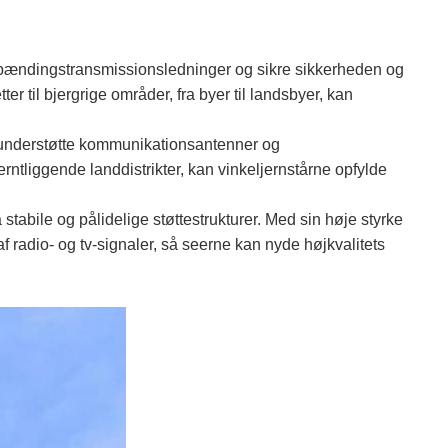
 højspændingstransmissionsledninger og sikre sikkerheden og
er til bjergrige områder, fra byer til landsbyer, kan
vt understøtte kommunikationsantenner og
ntliggende landdistrikter, kan vinkeljernstårne ​​opfylde
stabile og pålidelige støttestrukturer. Med sin høje styrke
n af radio- og tv-signaler, så seerne kan nyde højkvalitets