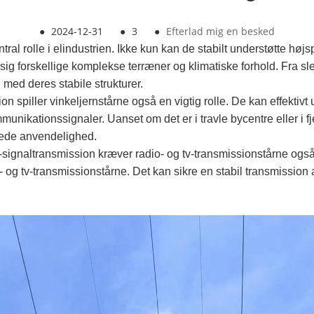
●
2024-12-31
●
3
●
Efterlad mig en besked
central rolle i elindustrien. Ikke kun kan de stabilt understøtte
sig forskellige komplekse terræner og klimatiske forhold. Fra slett
l med deres stabile strukturer.
spiller vinkeljernstårne ​​også en vigtig rolle. De kan effekti
nikationssignaler. Uanset om det er i travle bycentre eller i fjer
ede anvendelighed.
-signaltransmission kræver radio- og tv-transmissionstårne ​​også 
radio- og tv-transmissionstårne. Det kan sikre en stabil transmissio