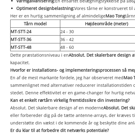
Varmgalvanisering:
En ensartet belægningstykkelse på ≥86μ
Optimeret designbelastning:
Vores tårne ​​er konstrueret t
Her er en hurtig sammenligning af almindelige
Mao Tong
tårnm
Tårn model
Højdeområde (meter)
MT-STT-24
24 - 30
MT-STT-36
36 - 42
MT-STT-48
48 - 60
Dette præstationsniveau i en
Absolut. Det skalerbare design 
kapacitet.
Hvorfor er installations- og implementeringsprocessen så me
En af de mest markante fordele, jeg har observeret med
Mao T
sammenlignet med alternativer reducerer installationstide
stedet. Denne effektivitet er en game-changer for hurtig net
Kan et enkelt rørtårn virkelig fremtidssikre din investering?
Absolut. Det skalerbare design af en moderne
Absolut. Det sk
eller forbereder dig på de tætte antenne-arrays, der kræves ti
understøtte din vækst i de kommende år og beskytte dine anl
Er du klar til at forbedre dit netværks potentiale?