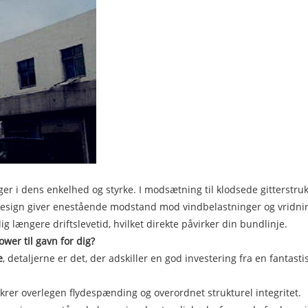
ger i dens enkelhed og styrke. I modsætning til klodsede gitterstrukt
esign giver enestående modstand mod vindbelastninger og vridnings
 længere driftslevetid, hvilket direkte påvirker din bundlinje.
wer til gavn for dig?
e
, detaljerne er det, der adskiller en god investering fra en fantas
sikrer overlegen flydespænding og overordnet strukturel integritet.