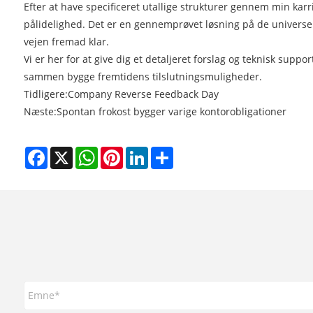
Efter at have specificeret utallige strukturer gennem min karr
pålidelighed. Det er en gennemprøvet løsning på de universel
vejen fremad klar.
Vi er her for at give dig et detaljeret forslag og teknisk suppor
sammen bygge fremtidens tilslutningsmuligheder.
Tidligere:
Company Reverse Feedback Day
Næste:
Spontan frokost bygger varige kontorobligationer
Facebook
X
WhatsApp
Pinterest
LinkedIn
Share