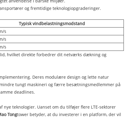
tet anvendelse i barske miljøer.
 transportører og fremtidige teknologiopgraderinger.
Typisk vindbelastningsmodstand
 m/s
 m/s
 m/s
id, hvilket direkte forbedrer dit netværks dækning og
implementering. Deres modulære design og lette natur
r, mindre tungt maskineri og færre besætningsmedlemmer på
stramme deadlines.
f nye teknologier. Uanset om du tilføjer flere LTE-sektorer
ao Tong
tower betyder, at du investerer i en platform, der vil