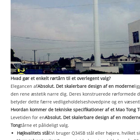
Hvad gør et enkelt rørtårn til et overlegent valg?
Elegancen af
Absolut. Det skalerbare design af en moderne
lig
den rene æstetik narre dig. Deres konstruerede rørformede d
betyder dette færre vedligeholdelseshovedpine og en væsentlig
Hvordan kommer de tekniske specifikationer af et Mao Tong To
Levetiden for en
Absolut. Det skalerbare design af en modern
Tong
tårne ​​et pålideligt valg.
Højkvalitets stål:
Vi bruger Q345B stål eller højere, hvilket 