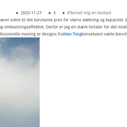
●
2025-11-27
●
3
●
Efterlad mig en besked
været vidne til det konstante pres for større dækning og kapacitet.
g omkostningseffektivt. Derfor er jeg en stærk fortaler for det mo
ofessionelle mening er designs fra
Mao Tong
konsekvent sætte benchm