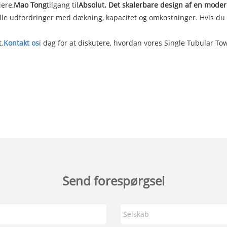
iere,
Mao Tong
tilgang til
Absolut. Det skalerbare design af en mode
le udfordringer med dækning, kapacitet og omkostninger. Hvis du ø
t.
Kontakt os
i dag for at diskutere, hvordan vores Single Tubular To
Send forespørgsel