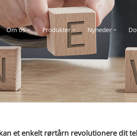
Om os
Produkter
Nyheder
Do
an et enkelt rørtårn revolutionere dit t