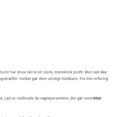
urer har disse tårne ​​en slank, monolitisk profil. Men lad ikke
kræfter, hvilket gør dem utroligt holdbare. Fra min erfaring
tisk. Lad os nedbryde de nøgleparametre, der gør vores
Mao