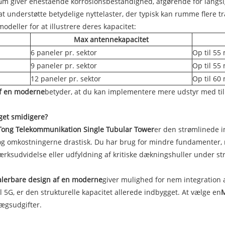
m giver enestående korrosionsbestandighed, afgørende for langsig
il at understøtte betydelige nyttelaster, der typisk kan rumme flere
odeller for at illustrere deres kapacitet:
Max antennekapacitet
6 paneler pr. sektor
Op til 55
9 paneler pr. sektor
Op til 55
12 paneler pr. sektor
Op til 60
af en moderne
betyder, at du kan implementere mere udstyr med till
get smidigere?
ong Telekommunikation Single Tubular Tower
er den strømlinede 
n og omkostningerne drastisk. Du har brug for mindre fundamente
værksudvidelse eller udfyldning af kritiske dækningshuller under 
alerbare design af en moderne
giver mulighed for nem integration a
l 5G, er den strukturelle kapacitet allerede indbygget. At vælge en
M
ægsudgifter.