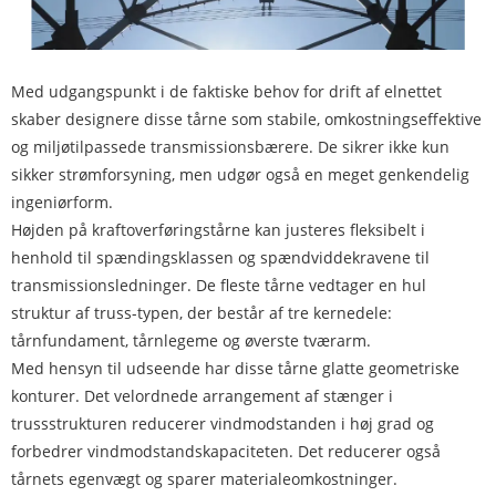
Med udgangspunkt i de faktiske behov for drift af elnettet
skaber designere disse tårne ​​som stabile, omkostningseffektive
og miljøtilpassede transmissionsbærere. De sikrer ikke kun
sikker strømforsyning, men udgør også en meget genkendelig
ingeniørform.
Højden på kraftoverføringstårne ​​kan justeres fleksibelt i
henhold til spændingsklassen og spændviddekravene til
transmissionsledninger. De fleste tårne ​​vedtager en hul
struktur af truss-typen, der består af tre kernedele:
tårnfundament, tårnlegeme og øverste tværarm.
Med hensyn til udseende har disse tårne ​​glatte geometriske
konturer. Det velordnede arrangement af stænger i
trussstrukturen reducerer vindmodstanden i høj grad og
forbedrer vindmodstandskapaciteten. Det reducerer også
tårnets egenvægt og sparer materialeomkostninger.