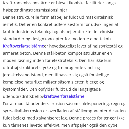
Krafttransmissionstårne ​​er blevet ikoniske faciliteter langs
højspændingstransmissionslinjer.
Denne strukturelle form afspejler fuldt ud maskinteknisk
æstetik. Det er en konkret udførelsesform for udviklingen af ​​
kraftindustriens teknologi og afspejler direkte de tekniske
standarder og designkoncepter for moderne elnetteknik.
Kraftoverførselstårne
er hovedsageligt lavet af højstyrkestål og
armeret beton. Denne stål-beton kompositstruktur er en
moden løsning inden for elektroteknik. Den har ikke kun
ultrahøj strukturel styrke og fremragende vind- og
jordskælvsmodstand, men tilpasser sig også forskellige
komplekse naturlige miljøer såsom sletter, bjerge og
kystområder. Den opfylder fuldt ud de langsigtede
udendørsdriftsbehov
kraftoverførselstårne
.
For at modstå udendørs erosion såsom soleksponering, regn og
syre-alkali-korrosion er overfladen af ​​stålkomponenter desuden
fuldt belagt med galvaniseret lag. Denne proces forlænger ikke
kun tårnenes levetid effektivt, men afspejler også den dybe