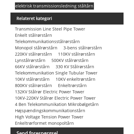
elektrisk transmissionsledning ståltårn
Relateret kategori
Transmission Line Steel Pipe Tower
Enkelt stålrørstårn
Telekommunikationsstålrørstårn
Monopol stålrørstårn
3-bens stålrørstårn
220KV stålrørstårn
110KV stålrørstårn
Lynstålrørstårn
500KV stålrørstårn
66KV stålrørstårn
330 KV Stålrørstårn
Telekommunikation Single Tubular Tower
10KV stålrørstårn
10KV enkeltrørstårn
800KV stålrørstårn
Enkeltrørstårn
132KV Stålrør Electric Power Tower
10KV-220KV Stålrør Electric Power Tower
4 Ben Telekommunikation Mikrobølgetårn
Højspændingskommunikationstårn
High Voltage Tension Power Tower
Enkeltrørformet monopoltårn
Send forespørgsel