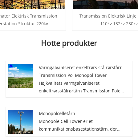
ator Elektrisk Transmission
Transmission Elektrisk Linje
rstation Struktur 220kv
110kv 132kv 230kv
Hotte produkter
Varmgalvaniseret enkeltrørs stålrørstårn
Transmission Pol Monopol Tower
Højkvalitets varmgalvaniseret
enkeltrørsstålrørtårn Transmission Pole
Monopole Tower tilbydes af kinesiske
producenter Mao Tong. Let at realisere
Monopolcelletårn
multi-loop, hvilket i høj grad reducerer
Monopole Cell Tower er et
overbelastningen af ​​bykorridorer.
kommunikationsbasestationstårn, der
bruger et enkelt lodret stålrør som