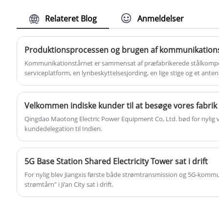
galvanisering til korrosionsbeskyttelse.
Relateret Blog
Anmeldelser
Galvaniseret vinkelståltårn er vidt brugt i
kraftoverførsel,
kommunikationsbasestationer, radio og tv,
Produktionsprocessen og brugen af ​​kommunikation
vindkraftproduktion og andre felter og har
Kommunikationstårnet er sammensat af præfabrikerede stålkompon
egenskaberne ved stabil struktur,
serviceplatform, en lynbeskyttelsesjording, en lige stige og et ant
varmgalvaniseret ...
korrosionsbestandighed og let installation.
Velkommen indiske kunder til at besøge vores fabrik
Qingdao Maotong Electric Power Equipment Co, Ltd. bød for nylig v
kundedelegation til Indien.
5G Base Station Shared Electricity Tower sat i drift
For nylig blev Jiangxis første både strømtransmission og 5G-kommun
strømtårn" i Ji'an City sat i drift.