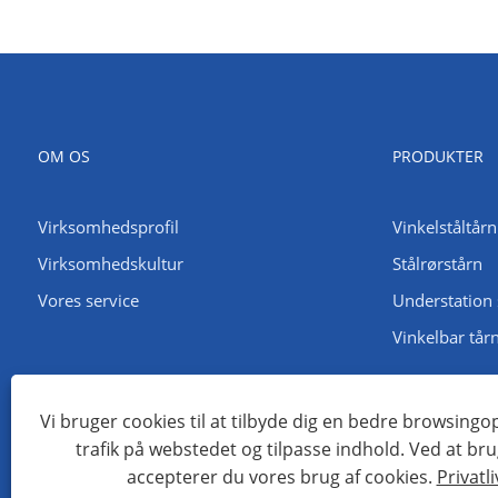
OM OS
PRODUKTER
Virksomhedsprofil
Vinkelståltårn
Virksomhedskultur
Stålrørstårn
Vores service
Understation 
Vinkelbar tår
Vi bruger cookies til at tilbyde dig en bedre browsingo
trafik på webstedet og tilpasse indhold. Ved at br
Copyright © 2022 Qingdao Maotong Power Equipment Co., Ltd. - 
accepterer du vores brug af cookies.
Privatli