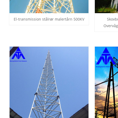
El-transmission stålrør malertårn 500KV
Skovb
Overvåg