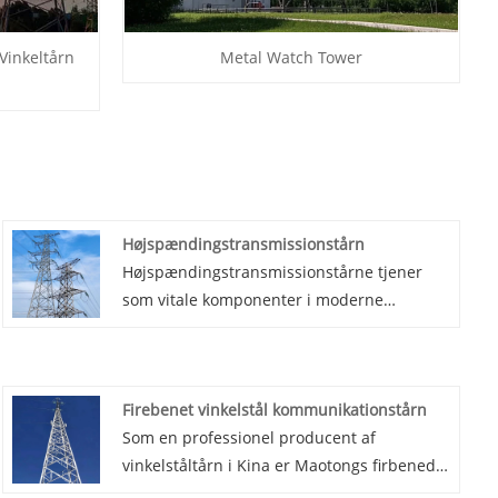
 Vinkeltårn
Metal Watch Tower
Højspændingstransmissionstårn
Højspændingstransmissionstårne ​​tjener
som vitale komponenter i moderne
krafttransmissionssystemer, der har til
opgave sikkert og effektivt at transportere
højspændingselektricitet til fjerne områder,
Firebenet vinkelstål kommunikationstårn
der kræver elektrisk strøm. Disse tårnhøje
Som en professionel producent af
strukturer er ikke kun rygraden i det
vinkelståltårn i Kina er Maotongs firbenede
elektriske net, men også livline, der sikrer
vinkelstålkommunikationstårn et elektrisk
stabil national energiforsyning og