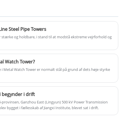
krafttårn konstrueret med sektionsstål-
socioøkonomisk udvikling. Designet af
eller stålrørskomponenter forbundet med
højspændingstransmissionstårne ​​tager
bolte eller svejsning. Det er meget udbredt
omhyggeligt hensyn til strukturel styrke,
i højspændingstransmissionslinjer,
stabilitet og miljøtilpasningsevne. De er
ine Steel Pipe Towers
distributionslinjer og
typisk konstrueret af højkvalitets stål eller
er stærke og holdbare, i stand til at modstå ekstreme vejrforhold og
kommunikationsbasestationer, og dets
avancerede kompositmaterialer, og de er
design centrerer sig om høj styrke, let vægt
konstrueret til at modstå ekstreme
samt fremragende vind- og seismisk
vejrforhold såsom stærk vind, kraftig regn
tal Watch Tower?
modstand.
og isstorme. Desuden har de fremragende
le i Metal Watch Tower er normalt stål på grund af dets høje styrke
elektriske isoleringsegenskaber for at
forhindre energitab og sikkerhedsrisici
under kraftoverførsel.
i begynder i drift
ngxi-provinsen, Ganzhou East (Lingyun) 500 kV Power Transmission
 bygget i fællesskab af Jiangxi Institute, blevet sat i drift.