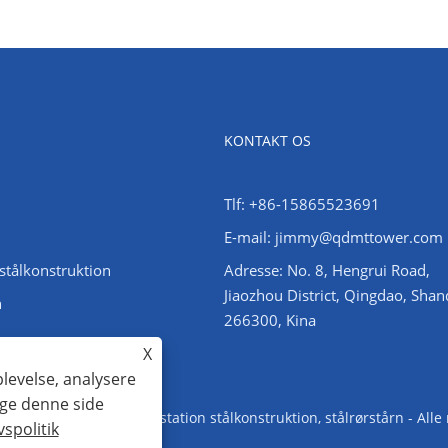
KONTAKT OS
Tlf: +86-15865523691
E-mail: jimmy@qdmttower.com
stålkonstruktion
Adresse: No. 8, Hengrui Road,
Jiaozhou District, Qingdao, Sha
n
266300, Kina
X
plevelse, analysere
uge denne side
Vinkelståltårn, understation stålkonstruktion, stålrørstårn - Alle
vspolitik