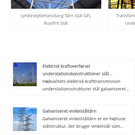
Lynbeskyttelsesstang Tårn Stål GFL
Transform
Rustfrit Stål
Unde
Elektrisk kraftoverførsel
understationskonstruktioner stål
galvaniseret
Højkvalitets elektrisk krafttransmission
understationsstrukturer stål galvaniseret
tilbydes af kinesiske producenter Mao
Tong. Smarte understationers
Galvaniseret vinkelståltårn
arbejdsegenskaber og ansvar gør det
Galvaniseret vinkelståltårn er en højhuse
nødvendigt at have god interaktivitet.
stålstruktur, der bruger vinkelstål som
hovedmateriale og behandles med hot-dip