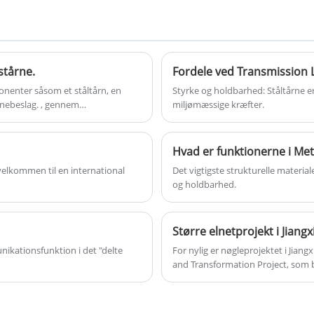
hovedstruktur. Det er vidt brugt i
signaldækningsscenarier såsom
mobilkommunikation, trådløst bredbånd og
radio og tv. Monopolcelletårn har et simpelt
stårne.
Fordele ved Transmission L
design og kompakt struktur. Det er velegnet
enter såsom et ståltårn, en
Styrke og holdbarhed: Ståltårne ​​
til forskellige terræn, såsom byer, forstæder
ennebeslag. , gennem
miljømæssige kræfter.
og bjergrige områder, især i områder med
begrænset plads eller høje krav til æstetik.
Hvad er funktionerne i Me
elkommen til en international
Det vigtigste strukturelle materia
og holdbarhed.
Større elnetprojekt i Jiangx
ikationsfunktion i det "delte
For nylig er nøgleprojektet i Jia
and Transformation Project, som blev