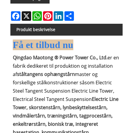
Facebook
X
WhatsApp
Pinterest
LinkedIn
Share
Produkt beskrivelse
Få et tilbud nu
Qingdao Maotong ® Power Tower Co., Ltd.
er en
fabrik dedikeret til produktion og installation
af
ståltangens ophængstårn
master og
forskellige stålkonstruktioner såsom Electric
Steel Tangent Suspension Electric Line Tower,
Electrical Steel Tangent Suspension
Electric Line
Tower, skorstenstårn, lynbeskyttelsestårn,
vindmålertårn, træningstårn, tagprocestårn,
enkeltrørstårn, bionisk træ, integreret
basestation, kommunikationstårn,