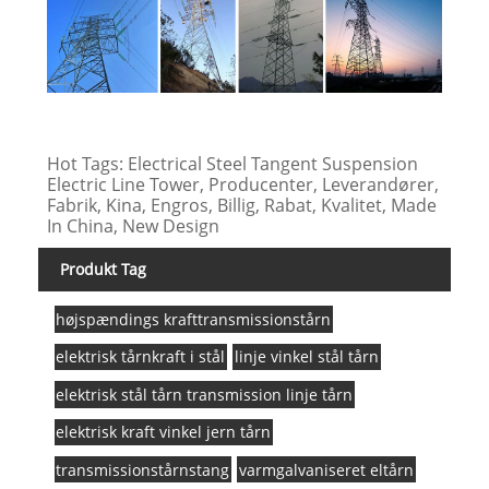
Hot Tags: Electrical Steel Tangent Suspension
Electric Line Tower, Producenter, Leverandører,
Fabrik, Kina, Engros, Billig, Rabat, Kvalitet, Made
In China, New Design
Produkt Tag
højspændings krafttransmissionstårn
elektrisk tårnkraft i stål
linje vinkel stål tårn
elektrisk stål tårn transmission linje tårn
elektrisk kraft vinkel jern tårn
transmissionstårnstang
varmgalvaniseret eltårn