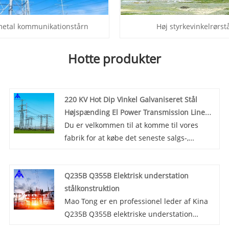
metal kommunikationstårn
Høj styrkevinkelrørst
Hotte produkter
220 KV Hot Dip Vinkel Galvaniseret Stål
Højspænding El Power Transmission Line
Tower
Du er velkommen til at komme til vores
fabrik for at købe det seneste salgs-,
lavpris- og højkvalitets 220 KV Hot Dip Angle
Galvanized Steel High Voltage Electric
Q235B Q355B Elektrisk understation
Power Transmission Line Tower, Mao Tong
stålkonstruktion
ser frem til at samarbejde med dig. Mao
Mao Tong er en professionel leder af Kina
Tong bruger aktivt videnskabelige og
Q235B Q355B elektriske understation
tekniske midler til at sikre produktkvalitet
stålkonstruktion producenter med høj
for at imødekomme behovene hos