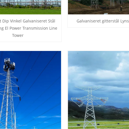
 Dip Vinkel Galvaniseret Stål
Galvaniseret gitterstål Lyns
g El Power Transmission Line
Tower