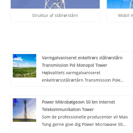
Struktur af stålrørstårn
Mobil 
Varmgalvaniseret enkeltrørs stålrørstårn
Transmission Pol Monopol Tower
Højkvalitets varmgalvaniseret
enkeltrørsstålrørtårn Transmission Pole
Monopole Tower tilbydes af kinesiske
producenter Mao Tong. Let at realisere
Power Mikrobølgeovn 50 km Internet
multi-loop, hvilket i høj grad reducerer
Telekommunikation Tower
overbelastningen af ​​bykorridorer.
Som de professionelle producenter vil Mao
Tong gerne give dig Power Microwave 50
km Internet Telecommunication Tower. Og