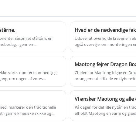
kvalitet og rimelig pris. Velkommen til at
tårnbrugere.
kontakte os.
stårne.
enter såsom et ståltårn, en
Udover at overholde kravene i rele
ennebeslag. , gennem
også overveje, om monteringen er 
Maotong fejrer Dragon Boa
trække vores opmærksomhed! Jeg
Chefen for Maotong frigav en Dra
ang, om nogen af ​​vores
arrangementet fik de en dybere for
virksomhedens omsorg.
Vi ønsker Maotong og alle 
ned, markerer den traditionelle
På dagen for det lille nytår, en tra
et i gamle kinesiske skikke og
afholdt Maotong en varm og glædel
hed, bøn og familiesammenhold.
nyde dumplings sammen, arve tra