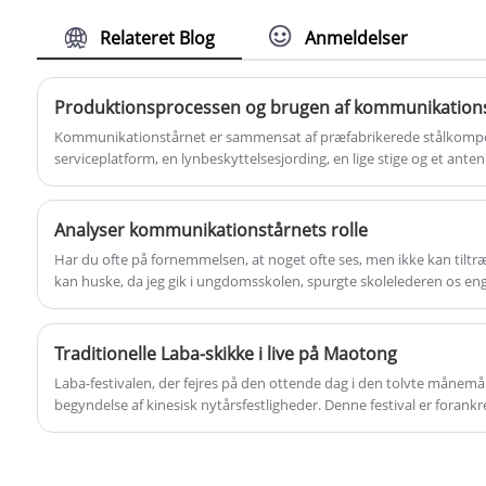
vi vil tilbyde dig den bedste
Relateret Blog
Anmeldelser
eftersalgsservice og rettidig levering.
Produktionsprocessen og brugen af ​​kommunikation
Kommunikationstårnet er sammensat af præfabrikerede stålkompon
serviceplatform, en lynbeskyttelsesjording, en lige stige og et ant
varmgalvaniseret ...
Analyser kommunikationstårnets rolle
Har du ofte på fornemmelsen, at noget ofte ses, men ikke kan til
kan huske, da jeg gik i ungdomsskolen, spurgte skolelederen os eng
klassekammerater vidste, hvad vores skolemotto var.
Traditionelle Laba-skikke i live på Maotong
Laba-festivalen, der fejres på den ottende dag i den tolvte månemå
begyndelse af kinesisk nytårsfestligheder. Denne festival er forankr
buddhistiske traditioner og legemliggør temaer som taknemmelig