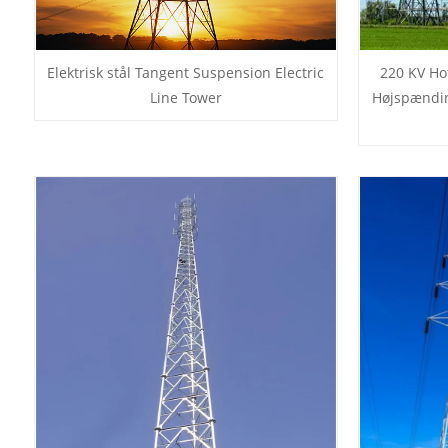
Elektrisk stål Tangent Suspension Electric
220 KV Hot
Line Tower
Højspændin