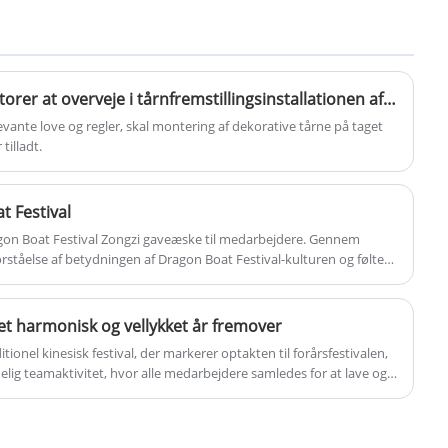
højstyrke metalmaterialer såsom stål,
aluminiumslegering osv. Valget af disse
materialer er beregnet til at sikre
holdbarheden, stabiliteten og sikkerheden i
Hvad er de nødvendige faktorer at overveje i tårnfremstillingsinstallationen af ​​tagdekorationstårnet
strukturen for at imødekomme de høje krav
vante love og regler, skal montering af dekorative tårne ​​på taget
til kraftoverførsel.
tilladt.
t Festival
gon Boat Festival Zongzi gaveæske til medarbejdere. Gennem
ståelse af betydningen af ​​Dragon Boat Festival-kulturen og følte
et harmonisk og vellykket år fremover
ditionel kinesisk festival, der markerer optakten til forårsfestivalen,
ig teamaktivitet, hvor alle medarbejdere samledes for at lave og
ditionelle skikke og styrke teamsamhørigheden.