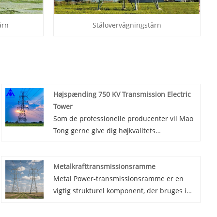
årn
Stålovervågningstårn
Højspænding 750 KV Transmission Electric
Tower
Som de professionelle producenter vil Mao
Tong gerne give dig højkvalitets
højspændings 750 KV Transmission Electric
Tower. Og vi vil tilbyde dig den bedste
Metalkrafttransmissionsramme
eftersalgsservice og rettidig levering.
Metal Power-transmissionsramme er en
vigtig strukturel komponent, der bruges i
kraftoverførselssystemer.
Metalkrafttransmissionsramme er lavet af