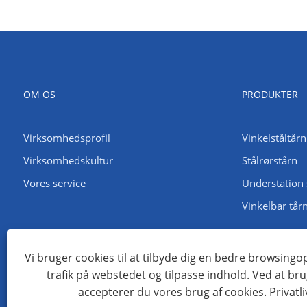
OM OS
PRODUKTER
Virksomhedsprofil
Vinkelståltårn
Virksomhedskultur
Stålrørstårn
Vores service
Understation 
Vinkelbar tår
Vi bruger cookies til at tilbyde dig en bedre browsingo
trafik på webstedet og tilpasse indhold. Ved at br
Copyright © 2022 Qingdao Maotong Power Equipment Co., Ltd. - 
accepterer du vores brug af cookies.
Privatli