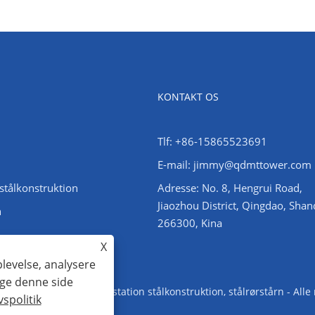
KONTAKT OS
Tlf: +86-15865523691
E-mail: jimmy@qdmttower.com
stålkonstruktion
Adresse: No. 8, Hengrui Road,
Jiaozhou District, Qingdao, Sha
n
266300, Kina
X
plevelse, analysere
uge denne side
Vinkelståltårn, understation stålkonstruktion, stålrørstårn - Alle
vspolitik