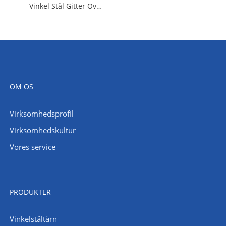
Vinkel Stål Gitter Overvågningstårn 10-50m Udkigsvagttårn
OM OS
Virksomhedsprofil
Virksomhedskultur
Vores service
PRODUKTER
Vinkelståltårn