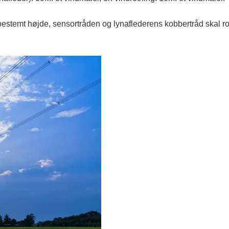
bestemt højde, sensortråden og lynaflederens kobbertråd skal ro