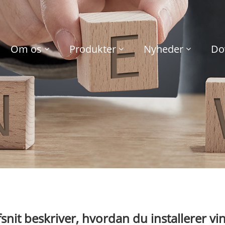
Om os
Produkter
Nyheder
Do
fsnit beskriver, hvordan du installerer vi