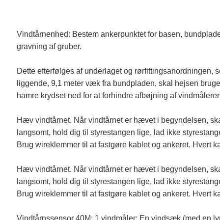
Vindtårnenhed: Bestem ankerpunktet for basen, bundpladepunkt
gravning af gruber.
Dette efterfølges af underlaget og rørfittingsanordningen,
liggende, 9,1 meter væk fra bundpladen, skal hejsen bruge 12
hamre krydset ned for at forhindre afbøjning af vindmåleren,
Hæv vindtårnet. Når vindtårnet er hævet i begyndelsen, skal
langsomt, hold dig til styrestangen lige, lad ikke styrestangen
Brug wireklemmer til at fastgøre kablet og ankeret. Hvert 
Hæv vindtårnet. Når vindtårnet er hævet i begyndelsen, skal
langsomt, hold dig til styrestangen lige, lad ikke styrestangen
Brug wireklemmer til at fastgøre kablet og ankeret. Hvert 
Vindtårnssensor 40M: 1 vindmåler; En vindsæk (med en lyna