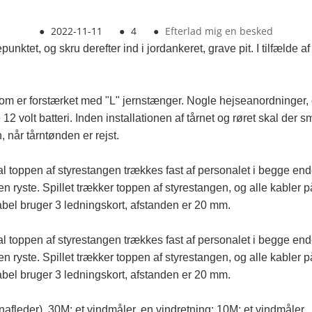
●
2022-11-11
●
4
●
Efterlad mig en besked
et, og skru derefter ind i jordankeret, grave pit. I tilfælde af d
 som er forstærket med "L" jernstænger. Nogle hejseanordninger
 volt batteri. Inden installationen af ​​tårnet og røret skal der 
 når tårntønden er rejst.
 toppen af ​​styrestangen trækkes fast af personalet i begge ende
 ryste. Spillet trækker toppen af ​​styrestangen, og alle kabler på 
kabel bruger 3 ledningskort, afstanden er 20 mm.
 toppen af ​​styrestangen trækkes fast af personalet i begge ende
 ryste. Spillet trækker toppen af ​​styrestangen, og alle kabler på 
kabel bruger 3 ledningskort, afstanden er 20 mm.
fleder). 30M: et vindmåler, en vindretning: 10M: et vindmåler.