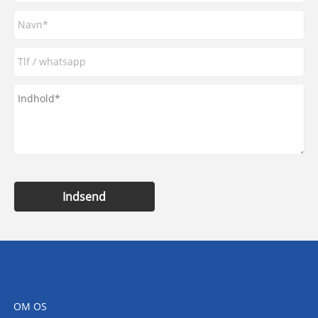
Indsend
OM OS