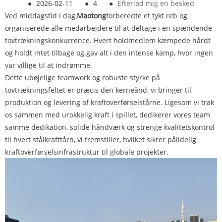
●
2026-02-11
●
4
●
Efterlad mig en besked
Ved middagstid i dag,
Maotong
forberedte et tykt reb og
organiserede alle medarbejdere til at deltage i en spændende
tovtrækningskonkurrence. Hvert holdmedlem kæmpede hårdt
og holdt intet tilbage og gav alt i den intense kamp, ​​hvor ingen
var villige til at indrømme.
Dette ubøjelige teamwork og robuste styrke på
tovtrækningsfeltet er præcis den kerneånd, vi bringer til
produktion og levering af kraftoverførselstårne. Ligesom vi trak
os sammen med urokkelig kraft i spillet, dedikerer vores team
samme dedikation, solide håndværk og strenge kvalitetskontrol
til hvert stålkrafttårn, vi fremstiller, hvilket sikrer pålidelig
kraftoverførselsinfrastruktur til globale projekter.