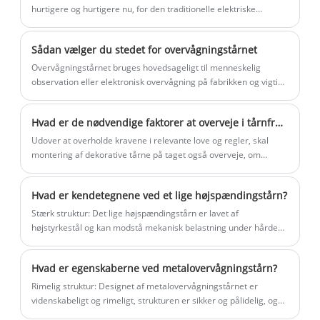
tårne ​​er lavet af råmaterialer af høj
og ikke fra andre leverandører? Maotong
hurtigere og hurtigere nu, for den traditionelle elektriske
stålstang har nye alternative produkter, nu er den elektriske
kvalitet, med pålidelig kvalitet, velegnet til
er ikke-standard tilpasset
stålstang dybest set højere...
kraft- og kommunikationsområder.
pladefremstillingsservicevirksomhed, vi
Sådan vælger du stedet for overvågningstårnet
har mere end 10 års erfaring med CNC-
Overvågningstårnet bruges hovedsageligt til menneskelig
bukning, svejsning, CNC-stansning og
observation eller elektronisk overvågning på fabrikken og vigtige
forvaltningsområder.
laserskæringsproces, velkommen til at
bringe dit billede, fysisk prøve eller
Hvad er de nødvendige faktorer at overveje i tårnfremstillingsinstallationen af ​​tagdekorationstårnet
designtegning på bestilling.
Udover at overholde kravene i relevante love og regler, skal
montering af dekorative tårne ​​på taget også overveje, om
monteringen er tilladt.
Hvad er kendetegnene ved et lige højspændingstårn?
Stærk struktur: Det lige højspændingstårn er lavet af
højstyrkestål og kan modstå mekanisk belastning under hårde
vejrforhold som f.eks. kraftig vind, kraftig regn, is og sne.
Hvad er egenskaberne ved metalovervågningstårn?
Rimelig struktur: Designet af metalovervågningstårnet er
videnskabeligt og rimeligt, strukturen er sikker og pålidelig, og
den overholder de nationale