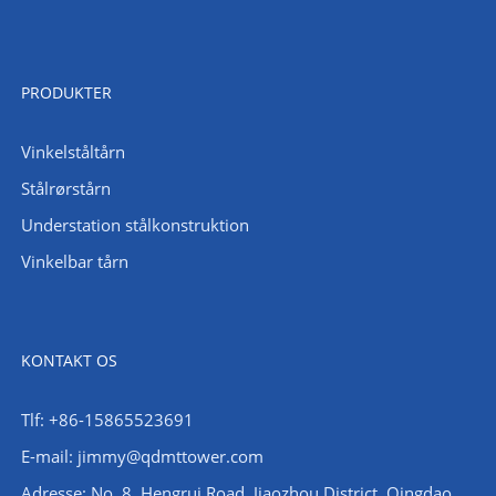
PRODUKTER
Vinkelståltårn
Stålrørstårn
Understation stålkonstruktion
Vinkelbar tårn
KONTAKT OS
Tlf: +86-15865523691
E-mail: jimmy@qdmttower.com
Adresse: No. 8, Hengrui Road, Jiaozhou District, Qingdao,