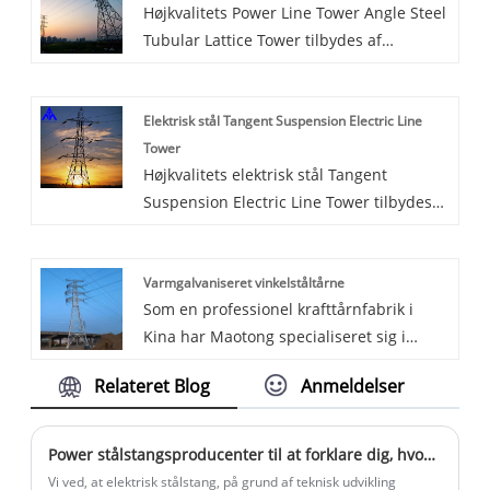
Højkvalitets Power Line Tower Angle Steel
Tubular Lattice Tower tilbydes af
kinesiske producenter Mao Tong. Køb
Power Line Tower Angle Steel Tubular
Elektrisk stål Tangent Suspension Electric Line
Lattice Tower som er af høj kvalitet
Tower
direkte til lav pris.
Højkvalitets elektrisk stål Tangent
Suspension Electric Line Tower tilbydes
af kinesiske producenter Mao Tong. Køb
Electric Steel Tangent Suspension Electric
Varmgalvaniseret vinkelståltårne
Line Tower som er af høj kvalitet direkte
Som en professionel krafttårnfabrik i
til lav pris. Hvordan kan vi garantere
Kina har Maotong specialiseret sig i
kvalitet? Altid en præproduktionsprøve
produktion af tilpassede
før masseproduktion; Altid sidste
Relateret Blog
Anmeldelser
varmgalvaniserede vinkelståltårne, som
inspektion før forsendelse; Hvad kan du
er højhuse gitterstålkonstruktioner
købe hos os? Metalpladedele,
hovedsageligt forbundet med bolte med
byggemateriale, autodele, elskab,
Power stålstangsproducenter til at forklare dig, hvordan det skal ruste.
minimalt svejsearbejde. Disse holdbare
laserskæring Hvorfor skal du købe hos os
Vi ved, at elektrisk stålstang, på grund af teknisk udvikling