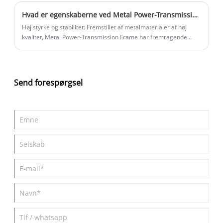
stålkonstruktionsdesignspecifikationer og tårnmastdesignregler.
Hvad er egenskaberne ved Metal Power-Transmission Frame?
Høj styrke og stabilitet: Fremstillet af metalmaterialer af høj
kvalitet, Metal Power-Transmission Frame har fremragende
styrke og stabilitet og kan modstå forskellige kræfter og tryk, der
genereres under kraftoverførsel.
Send forespørgsel