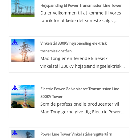
Højspænding El Power Transmission Line Tower
Du er velkommen til at komme til vores
fabrik for at købe det seneste salgs-,
lavpris- og højkvalitets 220 KV Hot Dip
Angle Galvanized Steel High Voltage
Vinkelstål 330KV højspænding elektrisk
Electric Power Transmission Line Tower,
transmissionstårn
Mao Tong ser frem til at samarbejde med
Mao Tong er en førende kinesisk
dig. Mao Tong bruger aktivt
vinkelstål 330KV højspændingselektrisk
videnskabelige og tekniske midler til at
transmissionstårn producenter,
sikre produktkvalitet for at imødekomme
leverandører og eksportører.
behovene hos tårnbrugere.
Electric Power Galvaniseret Transmission Line
Vinkelståltårn, firsidet truss struktur
800KV Tower
transmissionslinjetårn, bruger Q345B
Som de professionelle producenter vil
Q235 højkvalitetsstål som
Mao Tong gerne give dig Electric Power
hovedmaterialet i tårnkroppen, stiv
Galvanized Transmission Line 800KV
struktur, lille deformation.
Tower. Og vi vil tilbyde dig den bedste
Power Line Tower Vinkel stålrørsgittertårn
eftersalgsservice og rettidig levering.