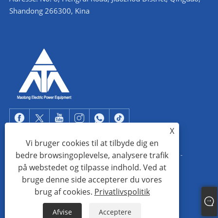
Shandong 266300, Kina
X
Vi bruger cookies til at tilbyde dig en
bedre browsingoplevelse, analysere trafik
Copyright © 2022 Qingdao Maotong Power Equipment Co., Ltd. -
på webstedet og tilpasse indhold. Ved at
Vinkelståltårn, understation stålkonstruktion, stålrørstårn - Alle
bruge denne side accepterer du vores
rettigheder forbeholdes.
brug af cookies.
Privatlivspolitik
Links
Sitemap
RSS
XML
Privatlivspolitik
Afvise
Acceptere