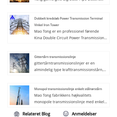
Power Transmission Line Tower 132 KV.
Og vi vil tilbyde dig den bedste
Dobbelt kredsløb Power Transmission Terminal
eftersalgsservice og rettidig levering.
Vinkel Iron Tower
Mao Tong er en professionel førende
Kina Double Circuit Power Transmission
Terminal Angle Iron Tower producenter
med høj kvalitet og rimelig pris.
Gittertårn transmissionslinje
gittertårntransmissionslinjer er en
almindelig type krafttransmissionstårn,
der ofte bruges til at understøtte
højspændingstransmissionslinjer. Det er
Monopol transmissionslinje enkelt stålrørstårn
samlet af vinkelstål (L-formet stål) og er
Mao Tong fabrikkens højkvalitets
meget udbredt inden for områder som
monopole transmissionslinje med enkelt
elektrisk kraft, kommunikation og
stålrørstårn er understøttet af en enkelt
udsendelse på grund af dets stærke
Relateret Blog
Anmeldelser
rørformet stang og bruges til at fastgøre
strukturelle stabilitet, store bæreevne og