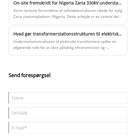
On-site fremskridt for Nigeria Zaria 330kV understationsprojektet
foretrukket valg for energiudbydere globalt.
Vores seneste forsendelse af stålstøttestrukturer nåede for nylig
Zaria stationspladsen i Nigeria. Dette arbejde er en central del
af African Development Bank AfDB-projektet.
Hvad gør transformerstationsstrukturen til elektrisk transformator essentiel for moderne kraftsystemer
Understationsstrukturen til elektriske transformere spiller en
afgørende rolle for at sikre pålidelig eltransmission og -
distribution. Denne artikel udforsker design, komponenter,
typer, installationspraksis, sikkerhedsovervejelser og fremtidige
trends for transformerstationsstrukturer. Ved at forstå disse
elementer kan ingeniører, forsyningsselskaber og
Send forespørgsel
beslutningstagere optimere ydeevne og sikkerhed og samtidig
reducere driftsomkostningerne.