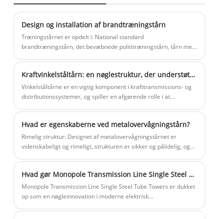
antennen eller elledningen. I
gode korrosionsbestandighed. Designet
modsætning til gitterstrukturen i
af vinkelståltårne ​​tager normalt højde for
Design og installation af brandtræningstårn
traditionelle transmissionstårne ​​har
naturlige faktorer som vindbelastning,
Træningstårnet er opdelt i: National standard
enkeltpolede stålrørstårne ​​et lodret
isbelastning og jordskælv for at sikre
brandtræningstårn, det bevæbnede polititræningstårn, tårn med
enkel træning osv., vi har mange års erfaring med produktion af
design. Deres mindre fodaftryk og
deres sikkerhed og holdbarhed i barske
brandtræningstårne
æstetisk tiltalende design gør dem mere
miljøer.
Kraftvinkelståltårn: en nøglestruktur, der understøtter kraftoverførsel
velegnede til brug i tætbefolkede
Vinkelståltårne ​​er en vigtig komponent i krafttransmissions- og
områder end andre muligheder såsom
distributionssystemer, og spiller en afgørende rolle i at
gittertårne.
understøtte og beskytte transmissionsledninger.
Hvad er egenskaberne ved metalovervågningstårn?
Rimelig struktur: Designet af metalovervågningstårnet er
videnskabeligt og rimeligt, strukturen er sikker og pålidelig, og
den overholder de nationale
stålkonstruktionsdesignspecifikationer og tårnmastdesignregler.
Hvad gør Monopole Transmission Line Single Steel Tube Tower til et overlegent valg til moderne infrastruktur
Monopole Transmission Line Single Steel Tube Towers er dukket
op som en nøgleinnovation i moderne elektrisk
transmissionsinfrastruktur. Denne blog udforsker deres fordele,
applikationer, designovervejelser, og hvorfor de er et