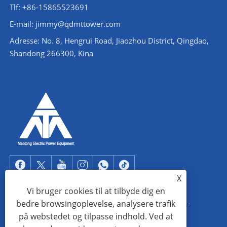
Tlf: +86-15865523691
E-mail: jimmy@qdmttower.com
Adresse: No. 8, Hengrui Road, Jiaozhou District, Qingdao,
Shandong 266300, Kina
X
Vi bruger cookies til at tilbyde dig en
bedre browsingoplevelse, analysere trafik
Copyright © 2022 Qingdao Maotong Power Equipment Co., Ltd. -
på webstedet og tilpasse indhold. Ved at
Vinkelståltårn, understation stålkonstruktion, stålrørstårn - Alle