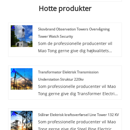
Hotte produkter
Skovbrand Observation Towers Overvågning
Tower Watch Security
Som de professionelle producenter vil
Mao Tong gerne give dig højkvalitets
Skovbrand Observation Towers
Monitoring Tower Watch Security. Dæk et
Transformator Elektrisk Transmission
område af et lille område, spar
Understation Struktur 220kv
landressourcer, praktisk placering
Som professionelle producenter vil Mao
tårnene er lette, bekvem transport og
Tong gerne give dig Transformer Electric
installation, kort byggetidsgrænse for et
Transmission Substation Structure 220kv.
projekt er lav.
Og vi vil tilbyde dig den bedste
Stålrør Elektrisk kraftoverførsel Line Tower 132 KV
eftersalgsservice og rettidig levering.
Som professionelle producenter vil Mao
Tong gerne give dig Steel Pipe Electric