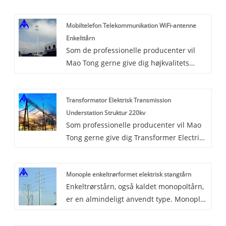
Mobiltelefon Telekommunikation WiFi-antenne
Enkelttårn
Som de professionelle producenter vil
Mao Tong gerne give dig højkvalitets
Mobiltelefon Telekommunikation WiFi
Antenne Single Tower. Og vi vil tilbyde
Transformator Elektrisk Transmission
dig den bedste eftersalgsservice og
Understation Struktur 220kv
rettidig levering.
Som professionelle producenter vil Mao
Tong gerne give dig Transformer Electric
Transmission Substation Structure 220kv.
Og vi vil tilbyde dig den bedste
Monople enkeltrørformet elektrisk stangtårn
eftersalgsservice og rettidig levering.
Enkeltrørstårn, også kaldet monopoltårn,
er en almindeligt anvendt type. Monople
Single Tubular Electric Pole Tower tilhører
feltet af rørtårnteknologi, herunder