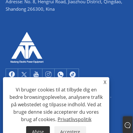
Adresse: No. 8, Hengrui Road, Jiaozhou District, Qingdao,
Shandong 266300, Kina
X
Vi bruger cookies til at tilbyde dig en
bedre browsingoplevelse, analysere trafik
Copyright © 2022 Qingdao Maotong Power Equipment Co., Ltd. -
på webstedet og tilpasse indhold. Ved at
Vinkelståltårn, understation stålkonstruktion, stålrørstårn - Alle
bruge denne side accepterer du vores
rettigheder forbeholdes.
brug af cookies.
Privatlivspolitik
Links
Sitemap
RSS
XML
Privatlivspolitik
Afvise
Acceptere