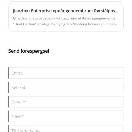
drift af kraftanlæg og personales sikkerhed. Her er
‌Jiaozhou Enterprise opnår gennembrud: Rørstålpositioneringspatent giver effektiv transmissionstårnproduktion
sikkerhedsafstandene for elektrisk transmissionstårn med
forskellige spændingsniveauer:
Qingdao, 6. august 2025‌ – På baggrund af Kinas igangværende
"Dual Carbon"-strategi har Qingdao Maotong Power Equipment
Co., Ltd. med succes øget
transmissionstårnproduktionseffektiviteten med 20 % gennem
sit egenudviklede patent på en "Positioneringsenhed til
rørbearbejdning af stål".
Send forespørgsel