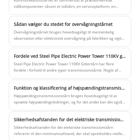
Kommunikationstårnet er sammensat af præfabrikerede
terræn for at sikre stabil strømoverførsel.
stålkomponenter såsom et ståltårn, en serviceplatform, en
designkoncept og beregningsmetode kan
lynbeskyttelsesjording, en lige stige og et antennebeslag. ,
tårnhældningen justeres i
gennem varmgalvaniseret ...
overensstemmelse med geologi og klima.
Sådan vælger du stedet for overvågningstårnet
6. Praktisk og sikker at installere, lille
Overvågningstårnet bruges hovedsageligt til menneskelig
observation eller elektronisk overvågning på fabrikken og vigtige
område, der dækker, og let at vælge sted.
forvaltningsområder.
Fordele ved Steel Pipe Electric Power Tower 110KV gittertårn
Steel Pipe Electric Power Tower 110KV Gittertårn har flere
fordele i forhold til andre typer transmissionstårne. Nogle af
dens fordele inkluderer
Funktion og klassificering af højspændingstransmissionstårn
Højspændingstransmissionstårn bruges hovedsageligt til at
opsætte højspændingsledninger, og for det andet kan det også
bruges til kommunikationsstationer, transmission af forskellige
kommunikationssignaler og mikrobølgestationssignaler osv.
Sikkerhedsafstanden for det elektriske transmissionstårn
Højden er for at undgå påvirkningen af ​​det omgivende miljø og
forhindre sikkerhedsulykker.
Sikkerhedsafstanden for det elektriske transmissionstårn
refererer til den minimumsafstand, der skal opretholdes mellem
tårnene og andre genstande eller områder for at sikre sikker