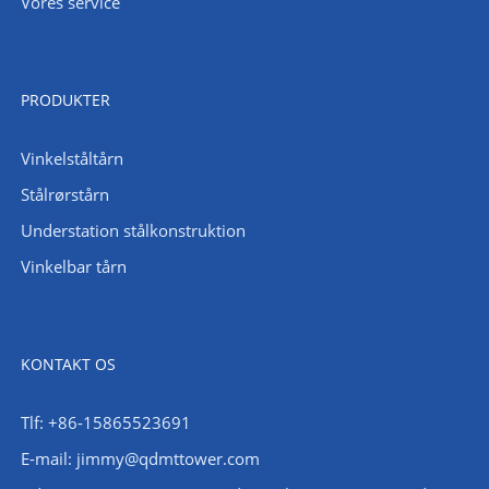
Vores service
PRODUKTER
Vinkelståltårn
Stålrørstårn
Understation stålkonstruktion
Vinkelbar tårn
KONTAKT OS
Tlf: +86-15865523691
E-mail: jimmy@qdmttower.com