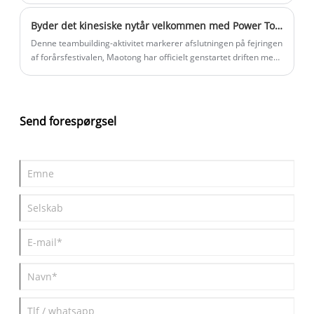
Byder det kinesiske nytår velkommen med Power Tower Solutions
Denne teambuilding-aktivitet markerer afslutningen på fejringen
af ​​forårsfestivalen, Maotong har officielt genstartet driften med
fuld gas. Vores fabrikationsværksteder og galvaniseringslinjer
summer af aktivitet, når arbejdere vender tilbage fra deres
hjembyer, hvilket bringer tilbage med festlige velsignelser og en
stærk arbejdsmoral.
Send forespørgsel