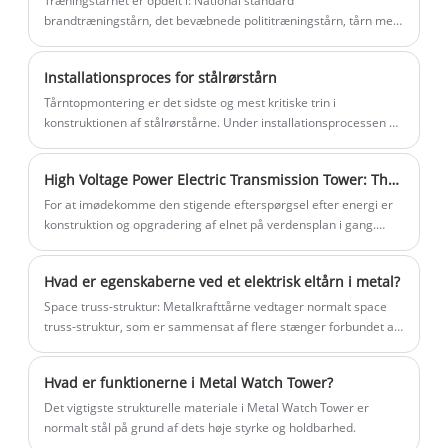
Træningstårnet er opdelt i: National standard
simpelt design og kompakt struktur. Det
brandtræningstårn, det bevæbnede polititræningstårn, tårn med
enkel træning osv., vi har mange års erfaring med produktion af
er velegnet til forskellige terræn, såsom
brandtræningstårne
byer, forstæder og bjergrige områder,
Installationsproces for stålrørstårn
især i områder med begrænset plads
Tårntopmontering er det sidste og mest kritiske trin i
eller høje krav til æstetik.
konstruktionen af ​​stålrørstårne. Under installationsprocessen er
det nødvendigt at vælge passende løfteudstyr og spredere og
udføre nøjagtig beregning og test af løftepunkter for at sikre
High Voltage Power Electric Transmission Tower: The Future of Energy Transfer
sikkerheden og stabiliteten af ​​tårntopinstallationen.
For at imødekomme den stigende efterspørgsel efter energi er
konstruktion og opgradering af elnet på verdensplan i gang.
Højspændingstransmissionsledninger er en uundværlig del af
elnetkonstruktionen, og krafttårne ​​er væsentlige faciliteter i
Hvad er egenskaberne ved et elektrisk eltårn i metal?
højspændingstransmissionsledninger.
Space truss-struktur: Metalkrafttårne ​​vedtager normalt space
truss-struktur, som er sammensat af flere stænger forbundet af
knudepunkter for at danne et samlet stabilt strukturelt system.
Hvad er funktionerne i Metal Watch Tower?
Det vigtigste strukturelle materiale i Metal Watch Tower er
normalt stål på grund af dets høje styrke og holdbarhed.