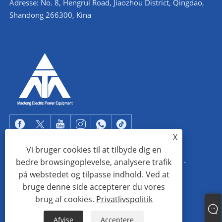
Adresse: No. 8, Hengrui Road, Jiaozhou District, Qingdao,
Shandong 266300, Kina
X
Vi bruger cookies til at tilbyde dig en
bedre browsingoplevelse, analysere trafik
Copyright © 2022 Qingdao Maotong Power Equipment Co., Ltd. -
på webstedet og tilpasse indhold. Ved at
Vinkelståltårn, understation stålkonstruktion, stålrørstårn - Alle
bruge denne side accepterer du vores
rettigheder forbeholdes.
brug af cookies.
Privatlivspolitik
Links
Sitemap
RSS
XML
Privatlivspolitik
Afvise
Acceptere