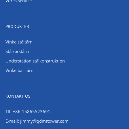
Vores service
PRODUKTER
Vinkelståltårn
Stålrørstårn
Understation stålkonstruktion
Vinkelbar tårn
KONTAKT OS
Tlf: +86-15865523691
E-mail: jimmy@qdmttower.com