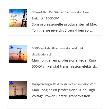
3 Ben 4 Ben Rør Stålrør Transmission Line
Elektrisk 110-500KV
Som professionelle producenter vil Mao
Tong gerne give dig 3 ben 4 ben rør
stålrør transmissionslinje elektrisk 110-
500KV. Vi tilbyder teknisk support, der er
500KV vinkelståltransmission elektrisk
uden sidestykke.
distributionstårn
Mao Tong er en professionel leder Kina
500KV vinkel stål transmission elektrisk
distribution Tower producenter med høj
kvalitet og rimelig pris. Vinkelståltårn,
Højspændingseffekt elektrisk transmissionstårn
firkantet struktur krafttårn, bruger Q345B
Mao Tong er en professionel Kina High
høj kvalitet ligesom hovedmaterialet i
Voltage Power Electric Transmission
tårnkroppen, stålkonstruktion, lille
Tower producenter og leverandører, hvis
deformation, Vinkelstål
du leder efter det bedste High Voltage
splejsningsforbindelse, dele letvægts, kan