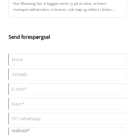
Hos Maotong har vi bygget vores ry på at sikre, at hvert
monopol stålrørstårn, vi leverer, står højt og sikkert i årtier,
startende fra bunden. At få fundamentet rigtigt er ikke kun et
skridt i processen – det er den vigtigste investering, du kan
foretage i dit projekts levetid og sikkerhed.
Send forespørgsel