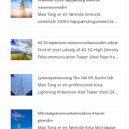
Vinkelstål 330KV højspænding elektrisk
transmissionstårn
Mao Tong er en førende kinesisk
vinkelstål 330KV højspændingselektrisk
transmissionstårn producenter,
leverandører og eksportører.
4G 5G højdensitet telekommunikationstårn stålrør
Vinkelståltårn, firsidet truss struktur
Find et stort udvalg af 4G 5G High Density
transmissionslinjetårn, bruger Q345B
Telecommunication Tower Steel Pipe fra
Q235 højkvalitetsstål som
Kina hos Mao Tong.
hovedmaterialet i tårnkroppen, stiv
Kommunikationstårnet er sammensat af
struktur, lille deformation.
Lynbeskyttelsesstang Tårn Stål GFL Rustfrit Stål
stålkomponenter som tårnhus, platform,
Mao Tong er en professionel Kina
lynafleder, klatrestige og antennestøtte,
Lightning Protection Rod Tower Steel GFL
og er behandlet med varmgalvanisering
rustfrit stål producenter. Lyntårnet
og antikorrosiv.
vedtager hovedsageligt rundt stål,
Mikrobølgekommunikationstårne ​​4-benet
vinkelstål, stålrør som materiale af pylon,
gittertårn
som har en lille
Mao Tong er en førende Kina Microwave
vindbelastningskoefficient og stærk