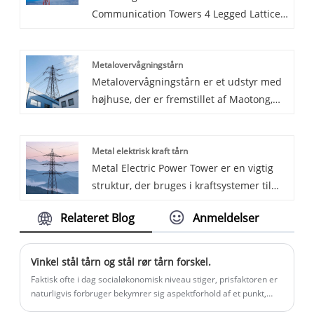
Communication Towers 4 Legged Lattice
vindmodstand.
Tower producenter.
Metalovervågningstårn
Metalovervågningstårn er et udstyr med
højhuse, der er fremstillet af Maotong,
der integrerer kommunikations-,
overvågnings- og belysningsfunktioner.
Metal elektrisk kraft tårn
Metal Monitoring Tower er et udstyr af
Metal Electric Power Tower er en vigtig
tårn-type med flere funktioner udviklet af
struktur, der bruges i kraftsystemer til
Maotongs professionelle teknikere.
understøttelse og transmission af
Relateret Blog
Anmeldelser
kraftledninger. Maotong har mange års
erfaring med at producere Metal Electric
Power Towers. Metal elektriske krafttårne
Vinkel stål tårn og stål rør tårn forskel.
​​bruges i forskellige kraftsystemer til at
Faktisk ofte i dag socialøkonomisk niveau stiger, prisfaktoren er
understøtte højspændings- eller
naturligvis forbruger bekymrer sig aspektforhold af et punkt,
men med udsigten til trend igen propaganda slogans original,
ultrahøjtspændingstransmissionslinjer