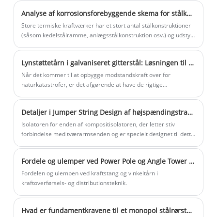
flere og flere forbrugere til prisen er ikke kun ...
for at sikre, at strømoverførslenes
Analyse af korrosionsforebyggende skema for stålkonstruktion i kystkraftværk
sikkerhed og stabilitet.
Store termiske kraftværker har et stort antal stålkonstruktioner
(såsom kedelstålramme, anlægsstålkonstruktion osv.) og udstyr,
rør placeret udendørs.
Lynstøttetårn i galvaniseret gitterstål: Løsningen til at opbygge modstandskraft
Når det kommer til at opbygge modstandskraft over for
naturkatastrofer, er det afgørende at have de rigtige
støttestrukturer. Det er her, det galvaniserede stålgitter
lynstøttetårn kommer ind, og giver holdbar og pålidelig
Detaljer i Jumper String Design af højspændingstransmissionstårn (Del to)
tårnstøtte, der kan modstå ekstreme vejrforhold.
Isolatoren for enden af ​​kompositisolatoren, der letter stiv
forbindelse med tværarmsenden og er specielt designet til dette
formål, er kendt som en vindafbøjningssikker isolator. Det
bruges generelt i linjer på 110kV og derunder.
Fordele og ulemper ved Power Pole og Angle Tower i Power Transmission Engineering
Fordelen og ulempen ved kraftstang og vinkeltårn i
kraftoverførsels- og distributionsteknik.
Hvad er fundamentkravene til et monopol stålrørstårn