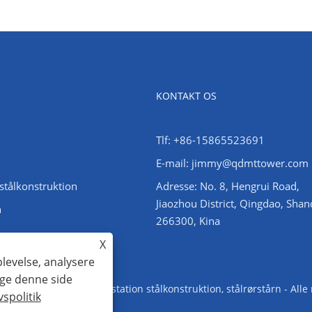
KONTAKT OS
Tlf: +86-15865523691
E-mail: jimmy@qdmttower.com
stålkonstruktion
Adresse: No. 8, Hengrui Road,
Jiaozhou District, Qingdao, Sha
n
266300, Kina
X
plevelse, analysere
uge denne side
Vinkelståltårn, understation stålkonstruktion, stålrørstårn - Alle
vspolitik