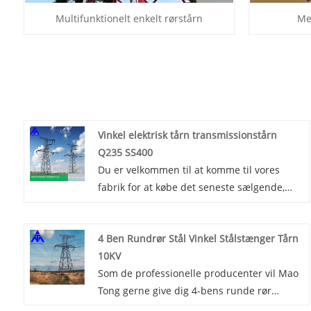
Multifunktionelt enkelt rørstårn
Me
Vinkel elektrisk tårn transmissionstårn
Q235 SS400
Du er velkommen til at komme til vores
fabrik for at købe det seneste sælgende,
lave pris og højkvalitets Angle Electrical
Tower Transmission Tower Q235 SS400,
4 Ben Rundrør Stål Vinkel Stålstænger Tårn
Mao Tong ser frem til at samarbejde med
10KV
dig. Niveauet af galvanisering når det
Som de professionelle producenter vil Mao
internationale avancerede niveau, og
Tong gerne give dig 4-bens runde rør
antikorrosionseffekten kan nå 20-30 år.
Stålvinkelstålstængertårn 10KV. Og vi vil