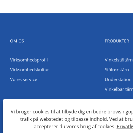
OM OS
PRODUKTER
Virksomhedsprofil
Vinkelståltårn
Virksomhedskultur
Stålrørstårn
Vores service
Understation 
Vinkelbar tår
Vi bruger cookies til at tilbyde dig en bedre browsingo
trafik på webstedet og tilpasse indhold. Ved at br
Copyright © 2022 Qingdao Maotong Power Equipment Co., Ltd. - 
accepterer du vores brug af cookies.
Privatli