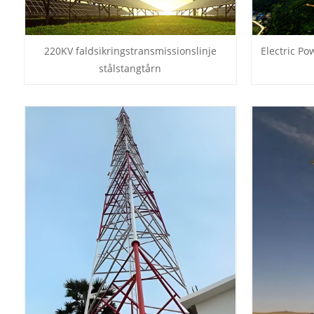
220KV faldsikringstransmissionslinje
Electric Po
stålstangtårn