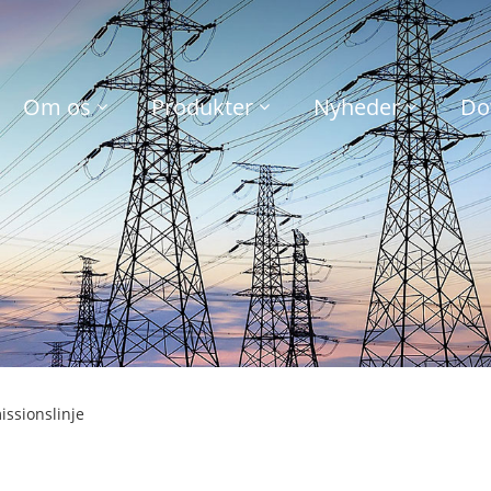
Om os
Produkter
Nyheder
Do
issionslinje