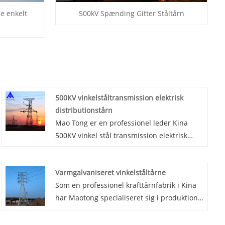
e enkelt
500kV Spænding Gitter Ståltårn
500KV vinkelståltransmission elektrisk
distributionstårn
Mao Tong er en professionel leder Kina
500KV vinkel stål transmission elektrisk
distribution Tower producenter med høj
kvalitet og rimelig pris. Vinkelståltårn,
Varmgalvaniseret vinkelståltårne
firkantet struktur krafttårn, bruger Q345B
Som en professionel krafttårnfabrik i Kina
høj kvalitet ligesom hovedmaterialet i
har Maotong specialiseret sig i produktion
tårnkroppen, stålkonstruktion, lille
af tilpassede varmgalvaniserede
deformation, Vinkelstål
vinkelståltårne, som er højhuse
splejsningsforbindelse, dele letvægts, kan