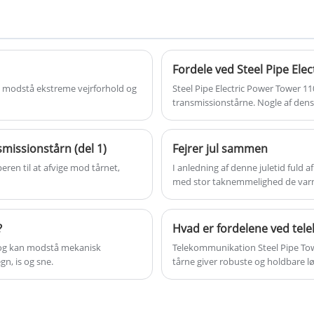
signaldækningsscenarier såsom
mobilkommunikation, trådløst bredbånd og
radio og tv. Monopolcelletårn har et simpelt
design og kompakt struktur. Det er velegnet
Fordele ved Steel Pipe Ele
til forskellige terræn, såsom byer, forstæder
 at modstå ekstreme vejrforhold og
Steel Pipe Electric Power Tower 110
og bjergrige områder, især i områder med
transmissionstårne. Nogle af dens
begrænset plads eller høje krav til æstetik.
missionstårn (del 1)
Fejrer jul sammen
ren til at afvige mod tårnet,
I anledning af denne juletid ful
med stor taknemmelighed de varm
kunder gennem denne pressemed
?
Hvad er fordelene ved tel
l og kan modstå mekanisk
Telekommunikation Steel Pipe To
gn, is og sne.
tårne ​​giver robuste og holdbare l
understøtter en række telekommu