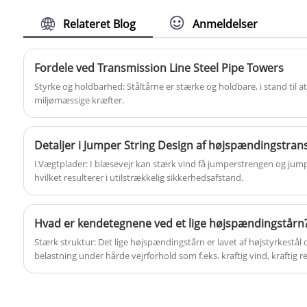
tilbyde dig den bedste eftersalgsservice og
Relateret Blog
Anmeldelser
rettidig levering.
Fordele ved Transmission Line Steel Pipe Towers
Styrke og holdbarhed: Ståltårne ​​er stærke og holdbare, i stand til
miljømæssige kræfter.
Detaljer i Jumper String Design af højspændingstrans
I.Vægtplader: I blæsevejr kan stærk vind få jumperstrengen og jumpe
hvilket resulterer i utilstrækkelig sikkerhedsafstand.
Hvad er kendetegnene ved et lige højspændingstårn
Stærk struktur: Det lige højspændingstårn er lavet af højstyrkestå
belastning under hårde vejrforhold som f.eks. kraftig vind, kraftig re