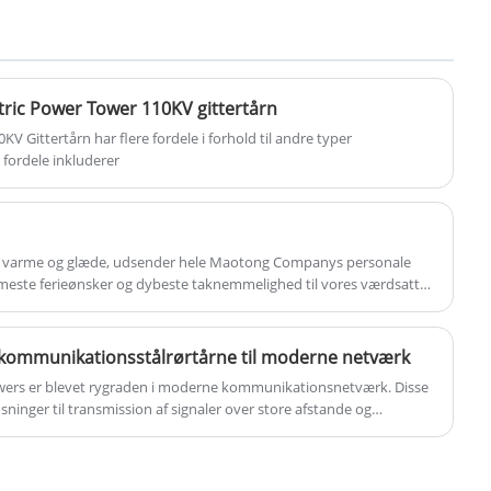
gitterstålkonstruktioner hovedsageligt
være fuld manuel håndtering og
forbundet med bolte med minimalt
installation, lave projektomkostninger,
svejsearbejde. Disse holdbare tårne ​​er
tårnkroppen kan udstyres med 6 lag
lavet af råmaterialer af høj kvalitet, med
platform, hvert lag af platform kan hænges
ctric Power Tower 110KV gittertårn
pålidelig kvalitet, velegnet til kraft- og
6 antenner.
KV Gittertårn har flere fordele i forhold til andre typer
kommunikationsområder.
 fordele inkluderer
d af varme og glæde, udsender hele Maotong Companys personale
este ferieønsker og dybeste taknemmelighed til vores værdsatte
delelse.
ekommunikationsstålrørtårne ​​til moderne netværk
wers er blevet rygraden i moderne kommunikationsnetværk. Disse
øsninger til transmission af signaler over store afstande og
nikationsinfrastrukturer.