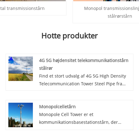
tal transmissionstårn
Monopol transmissionslinj
stålrørstårn
Hotte produkter
4G 5G højdensitet telekommunikationstårn
stålrør
Find et stort udvalg af 4G 5G High Density
Telecommunication Tower Steel Pipe fra
Kina hos Mao Tong. Kommunikationstårnet
er sammensat af stålkomponenter som
Monopolcelletårn
tårnhus, platform, lynafleder, klatrestige og
Monopole Cell Tower er et
antennestøtte, og er behandlet med
kommunikationsbasestationstårn, der
varmgalvanisering og antikorrosiv.
bruger et enkelt lodret stålrør som
hovedstruktur. Det er vidt brugt i