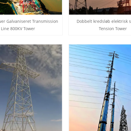
wer Galvaniseret Transmission
Dobbelt kredsløb elektrisk 
Line 800KV Tower
Tension Tower