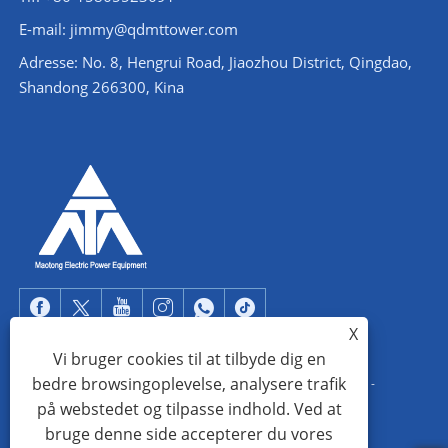
E-mail: jimmy@qdmttower.com
Adresse: No. 8, Hengrui Road, Jiaozhou District, Qingdao,
Shandong 266300, Kina
X
Vi bruger cookies til at tilbyde dig en
bedre browsingoplevelse, analysere trafik
Copyright © 2022 Qingdao Maotong Power Equipment Co., Ltd. -
på webstedet og tilpasse indhold. Ved at
Vinkelståltårn, understation stålkonstruktion, stålrørstårn - Alle
bruge denne side accepterer du vores
rettigheder forbeholdes.