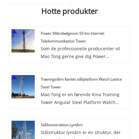
Hotte produkter
Power Mikrobølgeovn 50 km Internet
Telekommunikation Tower
Som de professionelle producenter vil
Mao Tong gerne give dig Power
Microwave 50 km Internet
Telecommunication Tower. Og vi vil
Træningstårn Kantet stålplatform Watch Lattice
tilbyde dig den bedste eftersalgsservice
Steel Tower
og rettidig levering.
Mao Tong er en førende Kina Training
Tower Angular Steel Platform Watch
Lattice Steel Tower producenter.
Stålkonstruktion Lyntårn
Stålstruktur lyntårn er en struktur, der