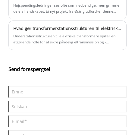
Højspændingsledninger ses ofte som nødvendige, men grimme
dele af landskabet. Et nyt projekt fra Østrig udfordrer denne
opfattelse ved at omdanne disse strukturer til enorme
skulpturer.
Hvad gør transformerstationsstrukturen til elektrisk transformator essentiel for moderne kraftsystemer
Understationsstrukturen til elektriske transformere spiller en
afgørende rolle for at sikre pålidelig eltransmission og -
distribution. Denne artikel udforsker design, komponenter,
typer, installationspraksis, sikkerhedsovervejelser og fremtidige
trends for transformerstationsstrukturer. Ved at forstå disse
elementer kan ingeniører, forsyningsselskaber og
Send forespørgsel
beslutningstagere optimere ydeevne og sikkerhed og samtidig
reducere driftsomkostningerne.