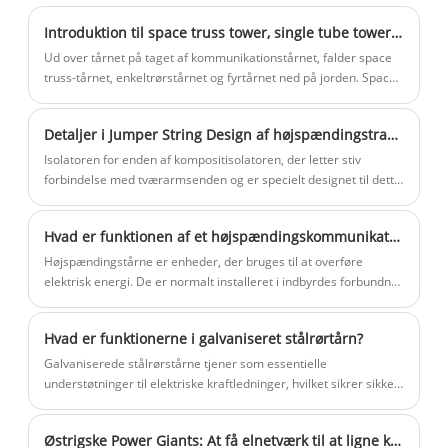
sit optimerede design og pålidelige
Introduktion til space truss tower, single tube tower og guyed tower
ydeevne er det blevet et foretrukket valg
Ud over tårnet på taget af kommunikationstårnet, falder space
til elnetprojekter, der kræver kompakt og
truss-tårnet, enkeltrørstårnet og fyrtårnet ned på jorden. Space
truss tårnet er lavet til et selvbærende fundament, som er
effektivt transmissionsudstyr. Køb nu for
forbundet med koblingsbjælker for at bære gradbelastningen
at nyde kampagnerabatter.
Detaljer i Jumper String Design af højspændingstransmissionstårn (Del to)
(vindlast og jordbevægelseseffekt), strukturel egenvægt osv. på
tårnet, og den moderate gradbelastning spiller en modererende
Isolatoren for enden af ​​kompositisolatoren, der letter stiv
rolle
forbindelse med tværarmsenden og er specielt designet til dette
formål, er kendt som en vindafbøjningssikker isolator. Det
bruges generelt i linjer på 110kV og derunder.
Hvad er funktionen af ​​et højspændingskommunikationstårn?
Højspændingstårne ​​er enheder, der bruges til at overføre
elektrisk energi. De er normalt installeret i indbyrdes forbundne
elnet til at transmittere højspændingseffektsignaler.
Hvad er funktionerne i galvaniseret stålrørtårn?
Galvaniserede stålrørstårne ​​tjener som essentielle
understøtninger til elektriske kraftledninger, hvilket sikrer sikker
og effektiv transmission og distribution af elektrisk energi over
lange afstande.
Østrigske Power Giants: At få elnetværk til at ligne kunst