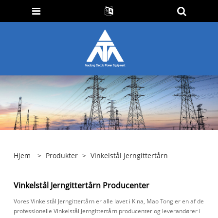
Hjem
>
Produkter
>
Vinkelstål Jerngittertårn
Vinkelstål Jerngittertårn Producenter
Vores Vinkelstål Jerngittertårn er alle lavet i Kina, Mao Tong er en af ​​de
professionelle Vinkelstål Jerngittertårn producenter og leverandører i