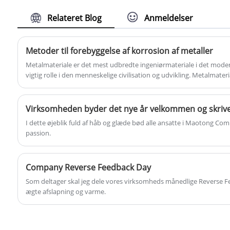
efter det bedste High Voltage Power Electric
tårnbrugere.
Relateret Blog
Anmeldelser
Transmission Tower med lav pris, så kontakt
os nu!
Metoder til forebyggelse af korrosion af metaller
Metalmateriale er det mest udbredte ingeniørmateriale i det mode
vigtig rolle i den menneskelige civilisation og udvikling. Metalmateri
landbrugsproduktion, videnskabelig forskning, men også overalt i de
bruges hele tiden.
I dette øjeblik fuld af håb og glæde bød alle ansatte i Maotong 
passion.
Company Reverse Feedback Day
Som deltager skal jeg dele vores virksomheds månedlige Reverse Fe
ægte afslapning og varme.