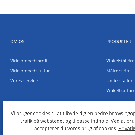
OM OS
PRODUKTER
Virksomhedsprofil
Vinkelståltårn
Virksomhedskultur
Stålrørstårn
Vores service
Understation 
Vinkelbar tår
Vi bruger cookies til at tilbyde dig en bedre browsingo
trafik på webstedet og tilpasse indhold. Ved at br
Copyright © 2022 Qingdao Maotong Power Equipment Co., Ltd. - 
accepterer du vores brug af cookies.
Privatli