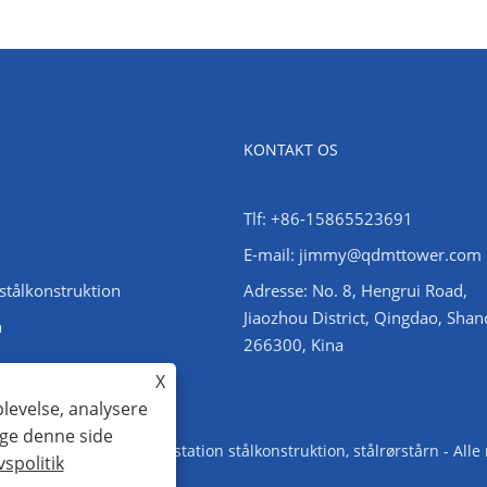
KONTAKT OS
Tlf: +86-15865523691
E-mail: jimmy@qdmttower.com
stålkonstruktion
Adresse: No. 8, Hengrui Road,
Jiaozhou District, Qingdao, Sha
n
266300, Kina
X
plevelse, analysere
uge denne side
Vinkelståltårn, understation stålkonstruktion, stålrørstårn - Alle
vspolitik