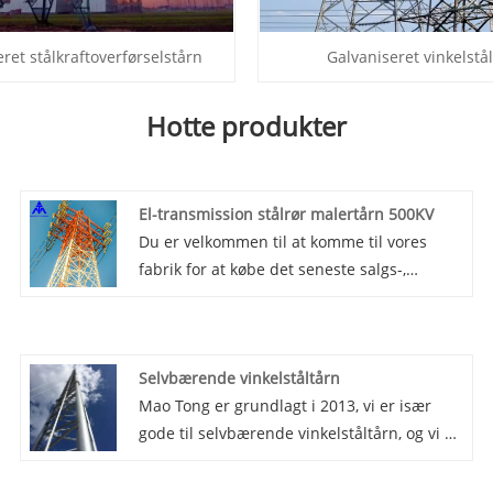
ret stålkraftoverførselstårn
Galvaniseret vinkelstå
Hotte produkter
El-transmission stålrør malertårn 500KV
Du er velkommen til at komme til vores
fabrik for at købe det seneste salgs-,
lavpris- og højkvalitets elektrisk
krafttransmission stålrørsmaleritårn 500KV,
Mao Tong ser frem til at samarbejde med
Selvbærende vinkelståltårn
dig. Vi har kunder fra både
Mao Tong er grundlagt i 2013, vi er især
hjemmemarkedet og oversøiske marked.
gode til selvbærende vinkelståltårn, og vi er
en kildefabrik. Selvbærende vinkelståltårn
er et robust og alsidigt strukturelt