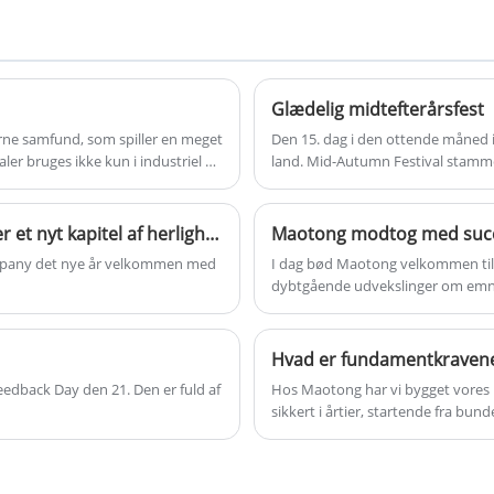
støttesystem, der overvejende anvendes i
forskellige industrier såsom
telekommunikation, eltransmission og
endda meteorologiske observationer.
Glædelig midtefterårsfest
Konstrueret primært af vinkelstål, er disse
rne samfund, som spiller en meget
Den 15. dag i den ottende måned i
tårne ​​kendt for deres exceptionelle styrke-
aler bruges ikke kun i industriel og
land. Mid-Autumn Festival stammer
t daglige liv. Metalmaterialer
Autumn Festival er uadskillelig fr
til-vægt-forhold og evne til at modstå
barske miljøforhold, herunder kraftig vind,
Virksomheden byder det nye år velkommen og skriver et nyt kapitel af herlighed
kraftigt snefald og seismiske aktiviteter.
Company det nye år velkommen med
I dag bød Maotong velkommen til 
dybtgående udvekslinger om emner
konsensus. Denne modtagelse dem
internationale marked, men marke
virksomheder inden for high-end fre
Hvad er fundamentkravene 
edback Day den 21. Den er fuld af
Hos Maotong har vi bygget vores ry
sikkert i årtier, startende fra bun
er den vigtigste investering, du ka