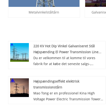
Metalvinkelståltårn
Galvanise
220 KV Hot Dip Vinkel Galvaniseret Stål
Højspænding El Power Transmission Line
Tower
Du er velkommen til at komme til vores
fabrik for at købe det seneste salgs-,
lavpris- og højkvalitets 220 KV Hot Dip Angle
Galvanized Steel High Voltage Electric
Højspændingseffekt elektrisk
Power Transmission Line Tower, Mao Tong
transmissionstårn
ser frem til at samarbejde med dig. Mao
Mao Tong er en professionel Kina High
Tong bruger aktivt videnskabelige og
Voltage Power Electric Transmission Tower
tekniske midler til at sikre produktkvalitet
producenter og leverandører, hvis du leder
for at imødekomme behovene hos