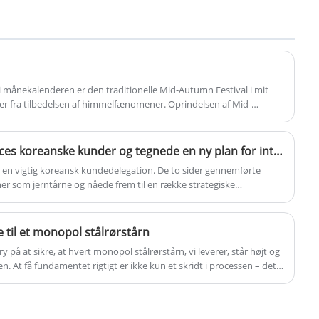
højspændingsledninger for at sikre, at
2. Materialerne er generelt Q235, Q345 og
elektricitet kan overføres sikkert og stabilt
Q420. Forbindelsen mellem stængerne er
til forskellige regioner.
råbolt.
3. Varmgalvaniseret anti-korrosion. Meget
praktisk til transport og
 månekalenderen er den traditionelle Mid-Autumn Festival i mit
 fra tilbedelsen af ​​himmelfænomener. Oprindelsen af ​​Mid-
konstruktionsopførelse.
a månen.
4. Vi sætter fodsøm på det ene af
hovedbenene for at gøre det lettere for
Maotong modtog med succes koreanske kunder og tegnede en ny plan for internationalt samarbejde
bygningsarbejderne at klatre op på tårnet
en vigtig koreansk kundedelegation. De to sider gennemførte
til drift
 som jerntårne ​​og nåede frem til en række strategiske
Transmissionsvinkel Jernlinjetårn trekantet
onstrerede ikke kun Maotongs professionelle styrke på det
gittermast grundlæggende oplysninger om
rede også, at samarbejdet mellem kinesiske og koreanske
mstilling er trådt ind i en ny fase.
ståltårnets nøglespecifikationer/særlige
til et monopol stålrørstårn
funktioner: applikationer: velegnet til alle
 på at sikre, at hvert monopol stålrørstårn, vi leverer, står højt og
former for indendørs og udendørs
den. At få fundamentet rigtigt er ikke kun et skridt i processen – det
n foretage i dit projekts levetid og sikkerhed.
arbejdspladser også elektrisk kraft,
metallurgi, jernbane, stål, skib, tropper,
luftfart, kemisk industri,...