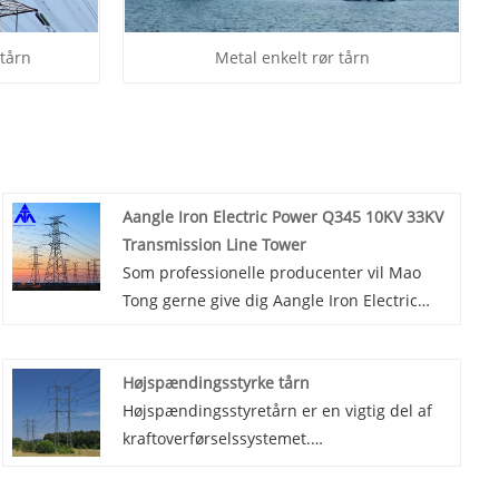
ltårn
Metal enkelt rør tårn
Aangle Iron Electric Power Q345 10KV 33KV
Transmission Line Tower
Som professionelle producenter vil Mao
Tong gerne give dig Aangle Iron Electric
Power Q345 10KV 33KV Transmission Line
Tower. Og vi vil tilbyde dig den bedste
Højspændingsstyrke tårn
eftersalgsservice og rettidig levering.
Højspændingsstyretårn er en vigtig del af
Funktioner:
kraftoverførselssystemet.
1. Forskellige tårne ​​er rumramme struktur.
Højspændingsstyrke tårn bruges til at
Stænger er sammensat af enkelt ligesidet
understøtte og suspendere
vinkelstål eller kombination af vinkelstål.