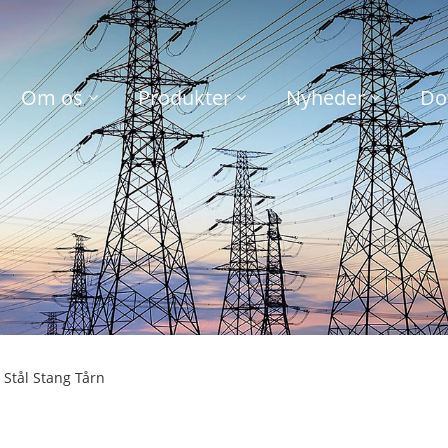
Om os
Produkter
Nyheder
Do
 Stål Stang Tårn