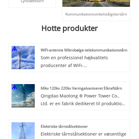
Lynstøttetårn
Kommunikationsvinkelstålgittertårn
Hotte produkter
WiFi-antenne Mikrobølge-telekommunikationstårn
Som en professionel højkvalitets
producenter af WiFi-
antennemikrobølgetelekommunikationstårn,
kan du være sikker på at købe WiFi-
66kv 120kv 220kv Varmgalvaniseret Elkrafttårn
antennemikrobølgetelekommunikationstårn
Qingdao Maotong ® Power Tower Co.,
fra Mao Tong, og vi vil tilbyde dig den
Ltd. er en fabrik dedikeret til produktion
bedste eftersalgsservice og rettidig
og installation af ståltårnmaster og
levering.
forskellige stålkonstruktioner, såsom 66kv
Elektriske tårnstålsektioner
120kv 220kv Hot Galvanized Electric
Elektriske tårnstålsektioner er væsentlige
Power Tower, Electrical Steel Tangent