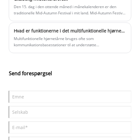
Den 15. dag i den ottende måned i månekalenderen er den
traditionelle Mid-Autumn Festival i mit land. Mid-Autumn Festival
stammer fra tilbedelsen af ​​himmelfænomener. Oprindelsen af ​​
Mid-Autumn Festival er uadskillelig fra månen.
Hvad er funktionerne i det multifunktionelle hjørnetårn?
Multifunktionelle hjørnetårne ​​bruges ofte som
kommunikationsbasestationer til at understøtte
signaltransmission og modtagelse af mobile
kommunikationsnetværk. Den kan opfylde brugsbehovene hos
flere kommunikationsoperatører og realisere signaldeling og
dækning.
Send forespørgsel