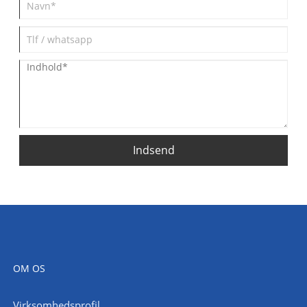
Indsend
OM OS
Virksomhedsprofil