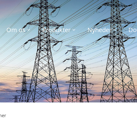
Om os
Produkter
Nyheder
Do
ner