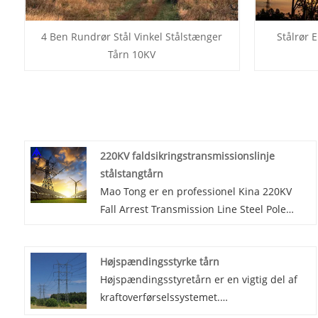
4 Ben Rundrør Stål Vinkel Stålstænger
Stålrør E
Tårn 10KV
220KV faldsikringstransmissionslinje
stålstangtårn
Mao Tong er en professionel Kina 220KV
Fall Arrest Transmission Line Steel Pole
Tower producenter og leverandører. Den
stålrørformede tårnkonstruktion har
Højspændingsstyrke tårn
relative tekniske og økonomiske fordele og
Højspændingsstyretårn er en vigtig del af
er velegnet til transmissionstårne, der
kraftoverførselssystemet.
bærer store belastninger.
Højspændingsstyrke tårn bruges til at