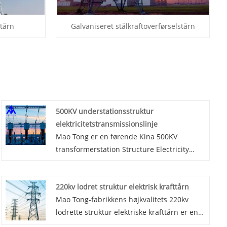
ltårn
Galvaniseret stålkraftoverførselstårn
500KV understationsstruktur
elektricitetstransmissionslinje
Mao Tong er en førende Kina 500KV
transformerstation Structure Electricity
Transmission Line producenter,
leverandører og eksportør.
220kv lodret struktur elektrisk krafttårn
Mao Tong-fabrikkens højkvalitets 220kv
lodrette struktur elektriske krafttårn er en
højtydende kraftoverførselsløsning, der er