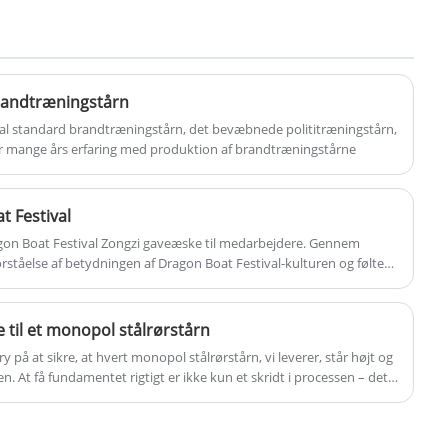
skræddersyet til behov for
mellemspændingsstrømdistribution. Med
sit optimerede design og pålidelige
ydeevne er det blevet et foretrukket valg til
brandtræningstårn
elnetprojekter, der kræver kompakt og
onal standard brandtræningstårn, det bevæbnede polititræningstårn,
effektivt transmissionsudstyr. Køb nu for at
har mange års erfaring med produktion af brandtræningstårne
nyde kampagnerabatter.
t Festival
gon Boat Festival Zongzi gaveæske til medarbejdere. Gennem
ståelse af betydningen af ​​Dragon Boat Festival-kulturen og følte
til et monopol stålrørstårn
 på at sikre, at hvert monopol stålrørstårn, vi leverer, står højt og
den. At få fundamentet rigtigt er ikke kun et skridt i processen – det
n foretage i dit projekts levetid og sikkerhed.