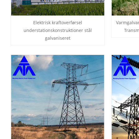
Elektrisk kraftoverførsel
Varmgalvan
understationskonstruktioner stål
Transm
galvaniseret