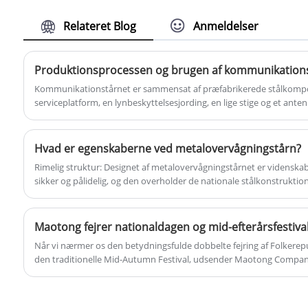
understøtte og suspendere
Relateret Blog
Anmeldelser
højspændingsledninger for at sikre, at
elektricitet kan overføres sikkert og stabilt
til forskellige regioner.
Produktionsprocessen og brugen af ​​kommunikation
Kommunikationstårnet er sammensat af præfabrikerede stålkompon
serviceplatform, en lynbeskyttelsesjording, en lige stige og et ant
varmgalvaniseret ...
Hvad er egenskaberne ved metalovervågningstårn?
Rimelig struktur: Designet af metalovervågningstårnet er videnskabe
sikker og pålidelig, og den overholder de nationale stålkonstruktio
tårnmastdesignregler.
Maotong fejrer nationaldagen og mid-efterårsfestiva
Når vi nærmer os den betydningsfulde dobbelte fejring af Folkerep
den traditionelle Mid-Autumn Festival, udsender Maotong Company
dybfølte taknemmeligheder til enhver dedikeret medarbejder og jere