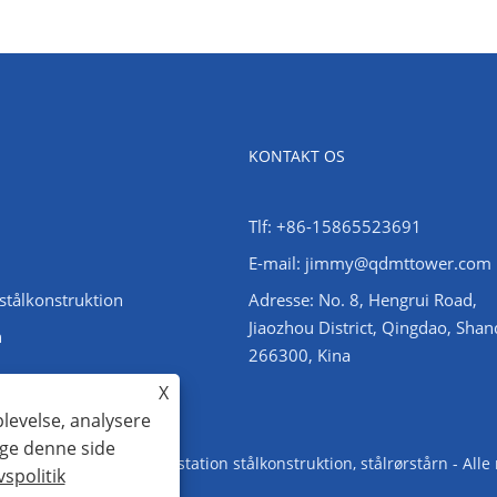
KONTAKT OS
Tlf: +86-15865523691
E-mail: jimmy@qdmttower.com
stålkonstruktion
Adresse: No. 8, Hengrui Road,
Jiaozhou District, Qingdao, Sha
n
266300, Kina
X
plevelse, analysere
uge denne side
Vinkelståltårn, understation stålkonstruktion, stålrørstårn - Alle
vspolitik